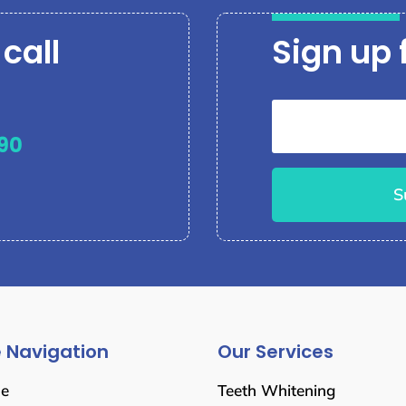
call
Sign up 
90
S
e Navigation
Our Services
e
Teeth Whitening