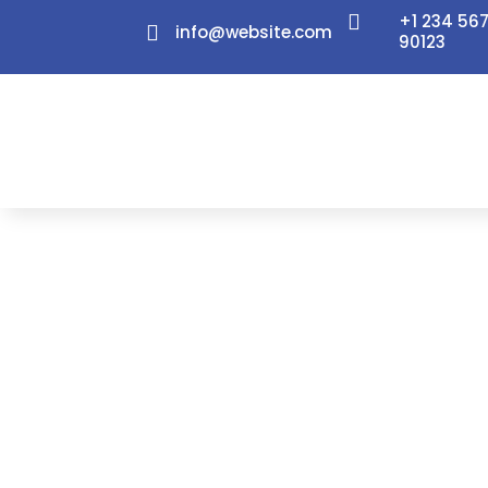

+1 234 56

info@website.com
90123