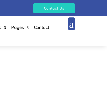
Contact Us
a
s
Pages
Contact