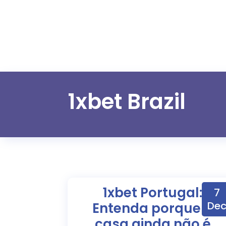
1xbet Brazil
1xbet Portugal:
7
De
Entenda porque a
casa ainda não é