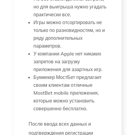
но для выигрыша нужно угадать
практически все.
Игры можно отсортировать не
только по разновидностям, но и
ряду дополнительных
параметров.
У компании Apple нет никаких
запретов на загрузку
приложения для азартных игр.
Букмекер МостБет предлагает
своим клиентам отличные
MostBet mobile приложения,
которые можно установить
совершенно бесплатно.
После ввода всех данных и
подтверждения регистрации