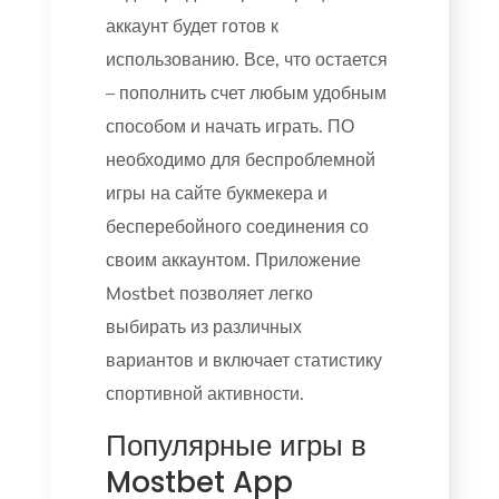
аккаунт будет готов к
использованию. Все, что остается
– пополнить счет любым удобным
способом и начать играть. ПО
необходимо для беспроблемной
игры на сайте букмекера и
бесперебойного соединения со
своим аккаунтом. Приложение
Mostbet позволяет легко
выбирать из различных
вариантов и включает статистику
спортивной активности.
Популярные игры в
Mostbet App