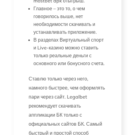
mostbet apk отыгрыш.
Главное – это то, о чем
говорилось выше, нет
необходимости скачивать и
устанавливать приложение.
В разделах Виртуальный спорт
и Live-казино можно ставить
только реальные деньги с
основного или бонусного счета.
Ставлю только через него,
намного быстрее, чем оформлять
пари через сайт. Legalbet
рекомендует скачивать
аппликации БК только с
официальных сайтов БК. Самый
быстрый и простой способ