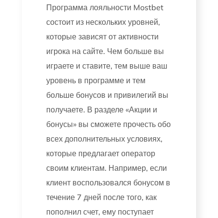
Программа лояльности Mostbet
состоит из нескольких уровней,
которые зависят от активности
игрока на сайте. Чем больше вы
играете и ставите, тем выше ваш
уровень в программе и тем
больше бонусов и привилегий вы
получаете. В разделе «Акции и
бонусы» вы сможете прочесть обо
всех дополнительных условиях,
которые предлагает оператор
своим клиентам. Например, если
клиент воспользовался бонусом в
течение 7 дней после того, как
пополнил счет, ему поступает