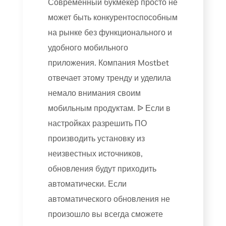
Современный букмекер просто не
может быть конкурентоспособным
на рынке без функционального и
удобного мобильного
приложения. Компания Mostbet
отвечает этому тренду и уделила
немало внимания своим
мобильным продуктам. ᐉ Если в
настройках разрешить ПО
производить установку из
неизвестных источников,
обновления будут приходить
автоматически. Если
автоматического обновления не
произошло вы всегда сможете