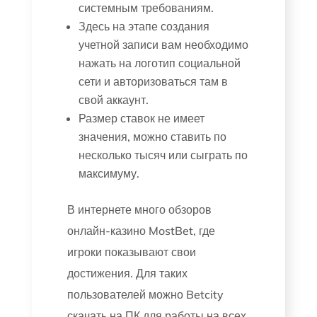
системным требованиям.
Здесь на этапе создания
учетной записи вам необходимо
нажать на логотип социальной
сети и авторизоваться там в
свой аккаунт.
Размер ставок не имеет
значения, можно ставить по
несколько тысяч или сыграть по
максимуму.
В интернете много обзоров
онлайн-казино MostBet, где
игроки показывают свои
достижения. Для таких
пользователей можно Betcity
скачать на ПК для работы на всех