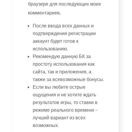
браузере для последующих моих
комментариев.
После ввода всех данных и
подтверждения регистрации
аккаунт будет готов к
использованию.
Рекомендую данную БК за
простоту использования как
сайта, так и приложения, а
также за всевозможные бонусы.
Если вы любите острые
ощущения и не хотите ждать
результатов игры, то ставки в
режиме реального времени –
лучший вариант из всех
возможных.