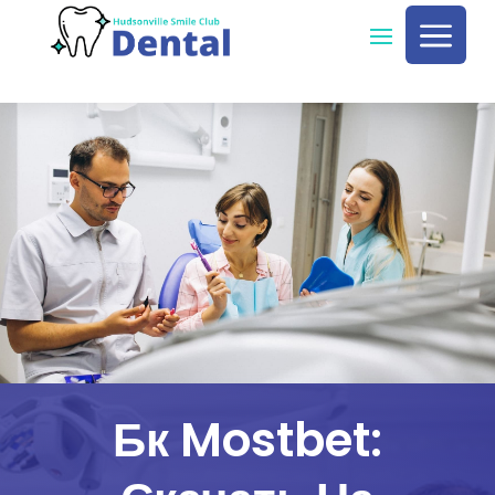
a
Бк Mostbet: