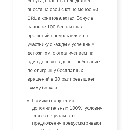
бонуса, пользователь должен
внести на свой счет не менее 50
BRL в криптовалютах. Бонус в
размере 100 бесплатных
вращений предоставляется
участнику с каждым успешным
депозитом, с ограничением на
один депозит в день. Требование
по отыгрышу бесплатных
вращений в 30 раз превышает
сумму бонуса.
Помимо получения
дополнительных 100%, условия
этого специального
предложения предусматривают