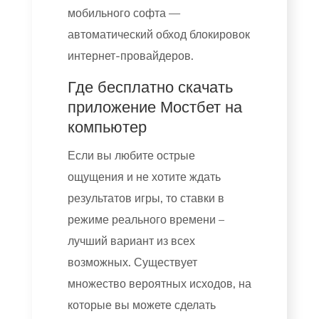
мобильного софта —
автоматический обход блокировок
интернет-провайдеров.
Где бесплатно скачать
приложение Мостбет на
компьютер
Если вы любите острые
ощущения и не хотите ждать
результатов игры, то ставки в
режиме реального времени –
лучший вариант из всех
возможных. Существует
множество вероятных исходов, на
которые вы можете сделать