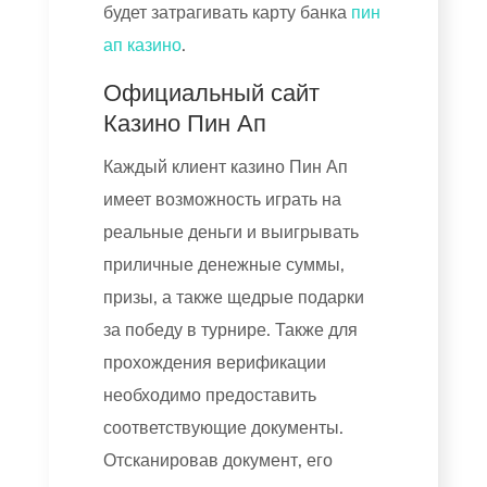
будет затрагивать карту банка
пин
ап казино
.
Официальный сайт
Казино Пин Ап
Каждый клиент казино Пин Ап
имеет возможность играть на
реальные деньги и выигрывать
приличные денежные суммы,
призы, а также щедрые подарки
за победу в турнире. Также для
прохождения верификации
необходимо предоставить
соответствующие документы.
Отсканировав документ, его