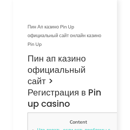
Пин Ап казино Pin Up
официальный сайт онлайн казино
Pin Up
Пин ап казино
официальный
сайт >
Регистрация в Pin
up casino
Content