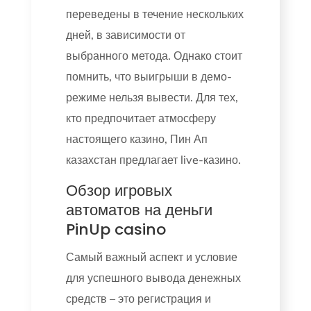
переведены в течение нескольких
дней, в зависимости от
выбранного метода. Однако стоит
помнить, что выигрыши в демо-
режиме нельзя вывести. Для тех,
кто предпочитает атмосферу
настоящего казино, Пин Ап
казахстан предлагает live-казино.
Обзор игровых
автоматов на деньги
PinUp casino
Самый важный аспект и условие
для успешного вывода денежных
средств – это регистрация и