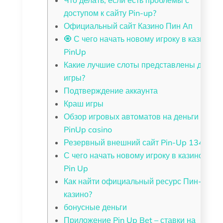
Что делать, если есть проблемы с
доступом к сайту Pin-up?
Официальный сайт Казино Пин Ап
🧿 С чего начать новому игроку в казино
PinUp
Какие лучшие слоты представлены для
игры?
Подтверждение аккаунта
Краш игры
Обзор игровых автоматов на деньги
PinUp casino
Резервный внешний сайт Pin-Up 134
С чего начать новому игроку в казино
Pin Up
Как найти официальный ресурс Пин-Ап
казино?
бонусные деньги
Приложение Pin Up Bet – ставки на