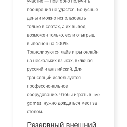
участие — повторно получить
поощрения не удастся. Бонусные
деньги можно использовать
только в слотах, а их вывод
возможен только, если отыгрыш
выполнен на 100%.
Транслируются лайв игры онлайн
на нескольких языках, включая
русский и английский. Для
трансляций используется
профессиональное
оборудование. Чтобы играть в live
games, нужно дождаться мест за
столом.
Резервный внешний