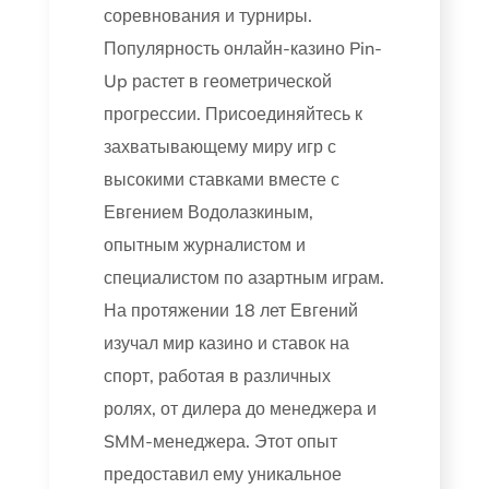
соревнования и турниры.
Популярность онлайн-казино Pin-
Up растет в геометрической
прогрессии. Присоединяйтесь к
захватывающему миру игр с
высокими ставками вместе с
Евгением Водолазкиным,
опытным журналистом и
специалистом по азартным играм.
На протяжении 18 лет Евгений
изучал мир казино и ставок на
спорт, работая в различных
ролях, от дилера до менеджера и
SMM-менеджера. Этот опыт
предоставил ему уникальное