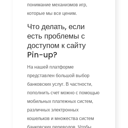
понимание механизмов игр,
которые мы все ценим.
Что делать, если
есть проблемы с
доступом к сайту
Pin-up?
На нашей платформе
представлен большой выбор
банковских услуг. В частности,
пополнить счет можно с помощью
мобильных платежных систем,
различных электронных
кошельков и множества систем
банковских переводов. Чтобы