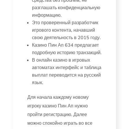
средства без проблем, не
разглашать конфиденциальную
информацию.
Это проверенный разработчик
игрового контента, начавший
свою деятельность в 2015 году.
Казино Пин Ап 634 предлагает
подробную историю транзакций.
В онлайн казино в игровых
автоматах интерфейс и таблица
выплат переводится на русский
язык.
Для начала каждому новому
игроку казино Пин Ап нужно
пройти регистрацию. Далее
можно спокойно играть во все