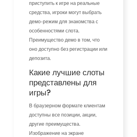
приступить к игре на реальные
средства, игроки могут выбрать
демо-режим для знакомства с
особенностями слота.
Преимущество демо в том, что
оно доступно без регистрации или
депозита.
Какие лучшие слоты
представлены для
игры?
В браузерном формате клиентам
доступны все позиции, акции,
другие преимущества.
Изображение на экране