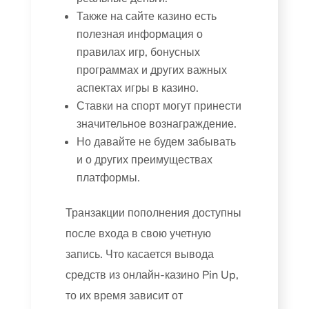
Также на сайте казино есть
полезная информация о
правилах игр, бонусных
программах и других важных
аспектах игры в казино.
Ставки на спорт могут принести
значительное вознаграждение.
Но давайте не будем забывать
и о других преимуществах
платформы.
Транзакции пополнения доступны
после входа в свою учетную
запись. Что касается вывода
средств из онлайн-казино Pin Up,
то их время зависит от