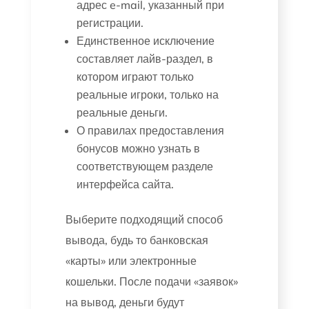
адрес e-mail, указанный при
регистрации.
Единственное исключение
составляет лайв-раздел, в
котором играют только
реальные игроки, только на
реальные деньги.
О правилах предоставления
бонусов можно узнать в
соответствующем разделе
интерфейса сайта.
Выберите подходящий способ
вывода, будь то банковская
«карты» или электронные
кошельки. После подачи «заявок»
на вывод, деньги будут