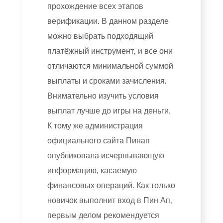
прохождение всех этапов
верификации. В данном разделе
можно выбрать подходящий
платёжный инструмент, и все они
отличаются минимальной суммой
выплаты и сроками зачисления.
Внимательно изучить условия
выплат лучше до игры на деньги.
К тому же администрация
официального сайта Пинап
опубликовала исчерпывающую
информацию, касаемую
финансовых операций. Как только
новичок выполнит вход в Пин Ап,
первым делом рекомендуется