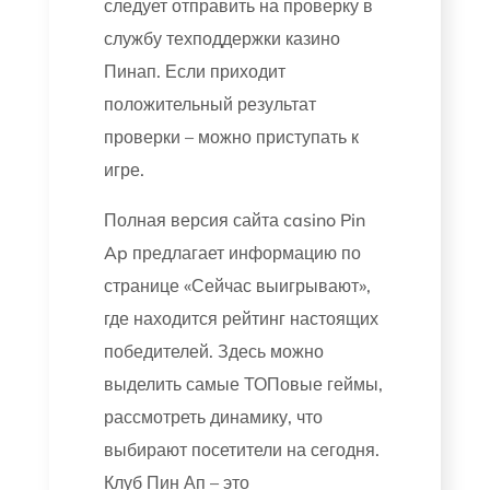
следует отправить на проверку в
службу техподдержки казино
Пинап. Если приходит
положительный результат
проверки – можно приступать к
игре.
Полная версия сайта casino Pin
Ap предлагает информацию по
странице «Сейчас выигрывают»,
где находится рейтинг настоящих
победителей. Здесь можно
выделить самые ТОПовые геймы,
рассмотреть динамику, что
выбирают посетители на сегодня.
Клуб Пин Ап – это