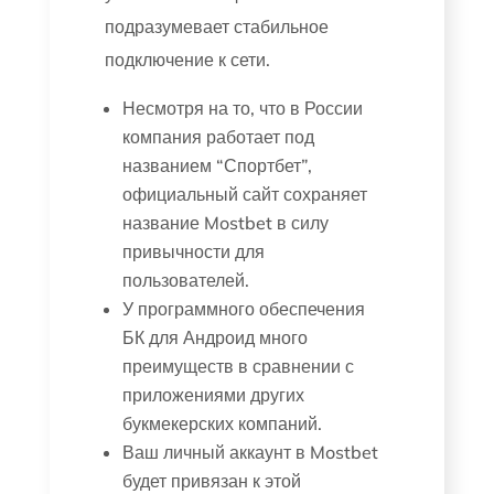
подразумевает стабильное
подключение к сети.
Несмотря на то, что в России
компания работает под
названием “Спортбет”,
официальный сайт сохраняет
название Mostbet в силу
привычности для
пользователей.
У программного обеспечения
БК для Андроид много
преимуществ в сравнении с
приложениями других
букмекерских компаний.
Ваш личный аккаунт в Mostbet
будет привязан к этой