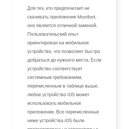
Для тех, кто предпочитает не
скачивать приложение Mostbet,
оно является отличной заменой.
Пользовательский опыт
ориентирован на мобильное
устройство, что позволяет быстро
добраться до нужного места. Если
устройство соответствует
системным требованиям,
перечисленным в таблице выше,
любое устройство iOS может
использовать мобильное
приложение. Все перечисленные
ниже устройства iOS были