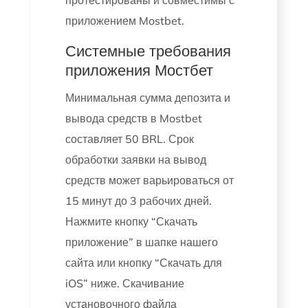
протестированы и совместимы с
приложением Mostbet.
Системные требования
приложения Мостбет
Минимальная сумма депозита и
вывода средств в Mostbet
составляет 50 BRL. Срок
обработки заявки на вывод
средств может варьироваться от
15 минут до 3 рабочих дней.
Нажмите кнопку “Скачать
приложение” в шапке нашего
сайта или кнопку “Скачать для
iOS” ниже. Скачивание
установочного файла