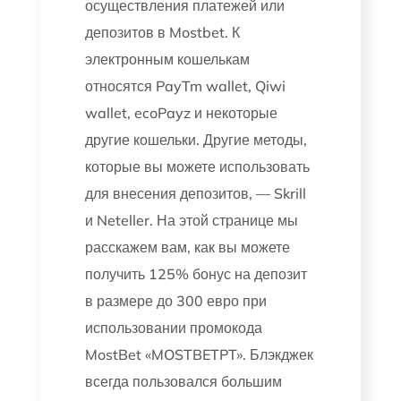
осуществления платежей или
депозитов в Mostbet. К
электронным кошелькам
относятся PayTm wallet, Qiwi
wallet, ecoPayz и некоторые
другие кошельки. Другие методы,
которые вы можете использовать
для внесения депозитов, — Skrill
и Neteller. На этой странице мы
расскажем вам, как вы можете
получить 125% бонус на депозит
в размере до 300 евро при
использовании промокода
MostBet «MOSTBETPT». Блэкджек
всегда пользовался большим