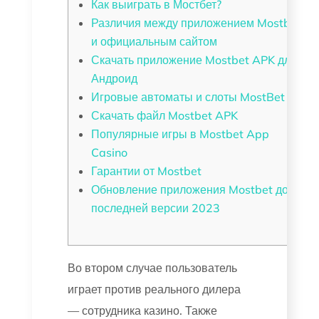
Как выиграть в Мостбет?
Различия между приложением Mostbet
и официальным сайтом
Скачать приложение Mostbet APK для
Андроид
Игровые автоматы и слоты MostBet
Скачать файл Mostbet APK
Популярные игры в Mostbet App
Casino
Гарантии от Mostbet
Обновление приложения Mostbet до
последней версии 2023
Во втором случае пользователь
играет против реального дилера
— сотрудника казино. Также