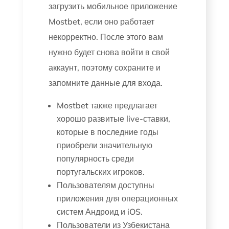
загрузить мобильное приложение
Mostbet, если оно работает
некорректно. После этого вам
нужно будет снова войти в свой
аккаунт, поэтому сохраните и
запомните данные для входа.
Mostbet также предлагает
хорошо развитые live-ставки,
которые в последние годы
приобрели значительную
популярность среди
португальских игроков.
Пользователям доступны
приложения для операционных
систем Андроид и iOS.
Пользователи из Узбекистана