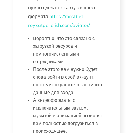
нужно сделать ставку экспресс
формата
https://mostbet-
royxatga-olish.com/aviator/
.
Вероятно, что это связано с
загрузкой ресурса и
немногочисленными
сотрудниками.
После этого вам нужно будет
снова войти в свой аккаунт,
поэтому сохраните и запомните
данные для входа.
А видеоформаты с
исключительным звуком,
музыкой и анимацией позволят
вам полностью погрузиться в
происходящее.