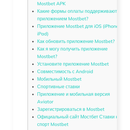
Mostbet APK
Какие формы оплаты поддерживаются
приложением Mostbet?
Приложение Mostbet для iOS (iPhone и
iPad)
Как обновить приложение Mostbet?
Как я могу получить приложение
Mostbet?
Установите приложение Mostbet
Совместимость с Android
Мобильный Mostbet
Спортивные ставки
Приложение и мобильная версия
Aviator
Зарегистрироваться в Mostbet
Официальный сайт Мостбет Ставки на
спорт Mostbet