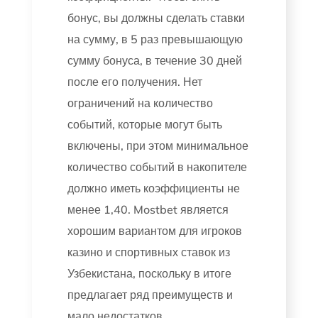
бонус, вы должны сделать ставки
на сумму, в 5 раз превышающую
сумму бонуса, в течение 30 дней
после его получения. Нет
ограничений на количество
событий, которые могут быть
включены, при этом минимальное
количество событий в накопителе
должно иметь коэффициенты не
менее 1,40. Mostbet является
хорошим вариантом для игроков
казино и спортивных ставок из
Узбекистана, поскольку в итоге
предлагает ряд преимуществ и
мало недостатков.