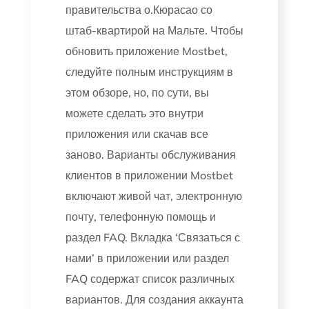
правительства о.Кюрасао со
штаб-квартирой на Мальте. Чтобы
обновить приложение Mostbet,
следуйте полным инструкциям в
этом обзоре, но, по сути, вы
можете сделать это внутри
приложения или скачав все
заново. Варианты обслуживания
клиентов в приложении Mostbet
включают живой чат, электронную
почту, телефонную помощь и
раздел FAQ. Вкладка ‘Связаться с
нами’ в приложении или раздел
FAQ содержат список различных
вариантов. Для создания аккаунта