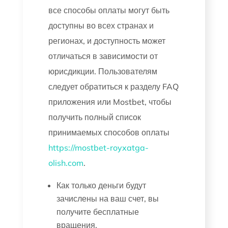
все способы оплаты могут быть
доступны во всех странах и
регионах, и доступность может
отличаться в зависимости от
юрисдикции. Пользователям
следует обратиться к разделу FAQ
приложения или Mostbet, чтобы
получить полный список
принимаемых способов оплаты
https://mostbet-royxatga-
olish.com
.
Как только деньги будут
зачислены на ваш счет, вы
получите бесплатные
вращения.