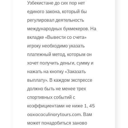
Узбекистане до сих пор нет
единого закона, который бы
регулировал деятельность
международных букмекеров. На
вкладке «Вывести со счета»
игроку необходимо указать
платежный метод, которым он
хочет получить деньги, сумму и
нажать на кнопку «Заказать
выплату». В каждом экспрессе
должно быть не менее трех
спортивных событий с
коэффициентами не ниже 1, 45
oaxacaculinarytours.com. Вам
может понадобиться заново