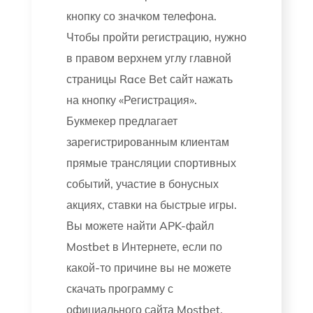
кнопку со значком телефона.
Чтобы пройти регистрацию, нужно
в правом верхнем углу главной
страницы Race Bet сайт нажать
на кнопку «Регистрация».
Букмекер предлагает
зарегистрированным клиентам
прямые трансляции спортивных
событий, участие в бонусных
акциях, ставки на быстрые игры.
Вы можете найти APK-файл
Mostbet в Интернете, если по
какой-то причине вы не можете
скачать программу с
официального сайта Mostbet.