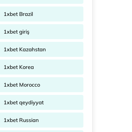
1xbet Brazil
1xbet giriş
1xbet Kazahstan
1xbet Korea
1xbet Morocco
1xbet qeydiyyat
1xbet Russian