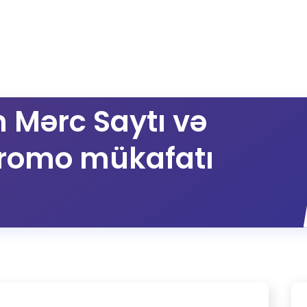
 Mərc Saytı və
romo mükafatı