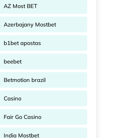
AZ Most BET
Azerbajany Mostbet
b1bet apostas
beebet
Betmotion brazil
Casino
Fair Go Casino
India Mostbet