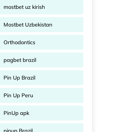
mostbet uz kirish
Mostbet Uzbekistan
Orthodontics
pagbet brazil
Pin Up Brazil
Pin Up Peru
PinUp apk
pinup Brazil