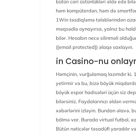
bütün cari üstünlükləri əldə edə bil
həm kompüterdən, həm də smartfond
1Win təsdiqləmə tələblərindən azad
məqsədlə oynayırsa, yalnız bu hald
bilər. Hesabın necə silinməli oldu
([email protected]) əlaqə saxlayın.
in Casino-nu onlayn
Həmçinin, vurğulamaq lazımdır ki,
yetirmir və bu, bizə böyük miqdard
böyük espor hadisələri üçün siz de
bilərsiniz. Faydalarınızı əldən ve
xəbərlərini izləyin. Bundan əlavə, 
bölmə var. Burada virtual futbol, x
Bütün nəticələr təsadüfi yaradılır 