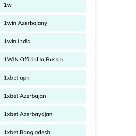
1w
1win Azerbajany
1win India
1WIN Official In Russia
1xbet apk
1xbet Azerbajan
1xbet Azerbaydjan
1xbet Bangladesh