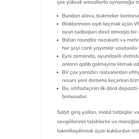
çox yüksək əmsallarla oynamağa im
Bundan əlavə, bukmeker kontorun
Bloklanmanı aşıb keçmək üçün VPN
oyun tədbiqləri daxil olmaqla bi
Bütün raundlar nəzakətli və mehri
hər şeyi canlı yayımlar vasitəsilə i
Eyni zamanda, oyundaxili statist
onların qalib gəlməyinə kömək ed
Bir çox yaradıcı nüsxələrdən eht
resurs yeni domenə keçərkən bizn
Bu, istifadəçinin ilk dörd depozi
bonusudur.
Sabit giriş yolları, mobil tətbiqlər 
sevgililərinin tələblərini və marağla
təkmilləşdirmək üçün kukilərdən ist