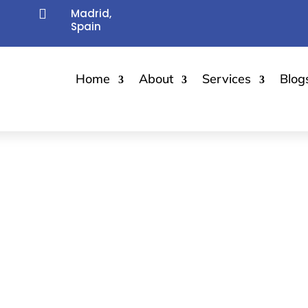
7

Madrid,
Spain
Home
About
Services
Blog