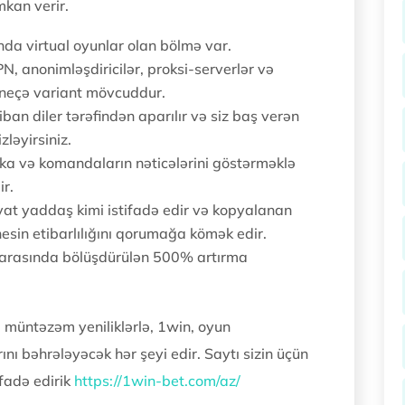
kan verir.
da virtual oyunlar olan bölmə var.
, anonimləşdiricilər, proksi-serverlər və
r neçə variant mövcuddur.
ban diler tərəfindən aparılır və siz baş verən
zləyirsiniz.
ika və komandaların nəticələrini göstərməklə
ir.
iyat yaddaş kimi istifadə edir və kopyalanan
esin etibarlılığını qorumağa kömək edir.
ti arasında bölüşdürülən 500% artırma
və müntəzəm yeniliklərlə, 1win, oyun
rını bəhrələyəcək hər şeyi edir. Saytı sizin üçün
ifadə edirik
https://1win-bet.com/az/