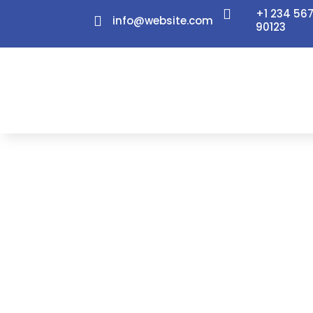

+1 234 56

info@website.com
90123