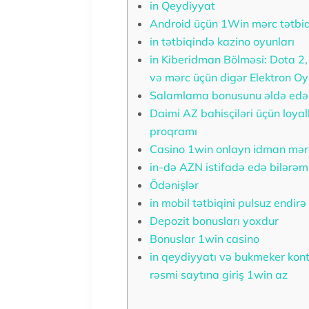
in Qeydiyyat
Android üçün 1Win mərc tətbiq
in tətbiqində kazino oyunları
in Kiberidman Bölməsi: Dota 2
və mərc üçün digər Elektron Oy
Salamlama bonusunu əldə edə
Daimi AZ bahisçiləri üçün loyal
proqramı
Casino 1win onlayn idman mərc
in-də AZN istifadə edə bilərəm
Ödənişlər
in mobil tətbiqini pulsuz endirə
Depozit bonusları yoxdur
Bonuslar 1win casino
in qeydiyyatı və bukmeker kon
rəsmi saytına giriş 1win az