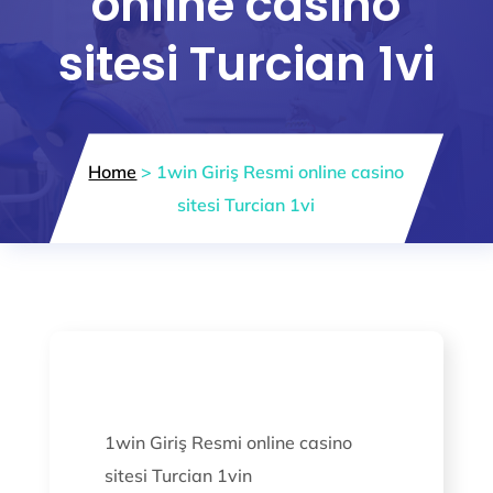
online casino
sitesi Turcian 1vi
Home
> 1win Giriş Resmi online casino
sitesi Turcian 1vi
1win Giriş Resmi online casino
sitesi Turcian 1vin