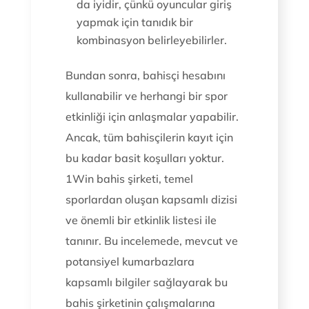
da iyidir, çünkü oyuncular giriş
yapmak için tanıdık bir
kombinasyon belirleyebilirler.
Bundan sonra, bahisçi hesabını
kullanabilir ve herhangi bir spor
etkinliği için anlaşmalar yapabilir.
Ancak, tüm bahisçilerin kayıt için
bu kadar basit koşulları yoktur.
1Win bahis şirketi, temel
sporlardan oluşan kapsamlı dizisi
ve önemli bir etkinlik listesi ile
tanınır. Bu incelemede, mevcut ve
potansiyel kumarbazlara
kapsamlı bilgiler sağlayarak bu
bahis şirketinin çalışmalarına