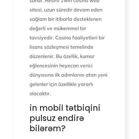
sunar. Resmi 1win casino web
sitesi, uzun süredir devam eden
sağlam bir itibarla desteklenen
değerli ve mükemmel bir
tavsiyedir. Casino faaliyetleri bir
lisans sözleşmesi temelinde
düzenlenir. Bu özellik, kumar
eğlencesinin heyecan verici
dünyasına ilk adımlarını atan yeni
gelenler için özellikle yararlı
olacaktır.
in mobil tətbiqini
pulsuz endirə
bilərəm?