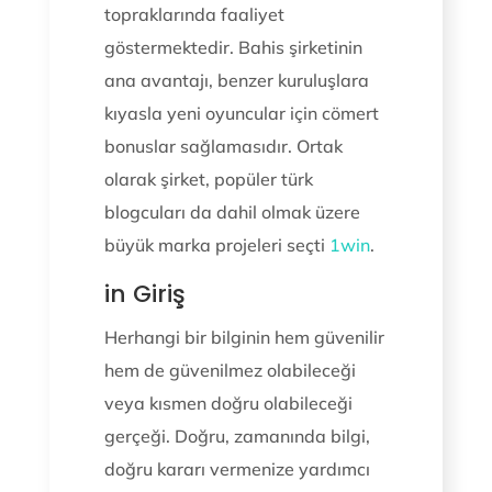
topraklarında faaliyet
göstermektedir. Bahis şirketinin
ana avantajı, benzer kuruluşlara
kıyasla yeni oyuncular için cömert
bonuslar sağlamasıdır. Ortak
olarak şirket, popüler türk
blogcuları da dahil olmak üzere
büyük marka projeleri seçti
1win
.
in Giriş
Herhangi bir bilginin hem güvenilir
hem de güvenilmez olabileceği
veya kısmen doğru olabileceği
gerçeği. Doğru, zamanında bilgi,
doğru kararı vermenize yardımcı