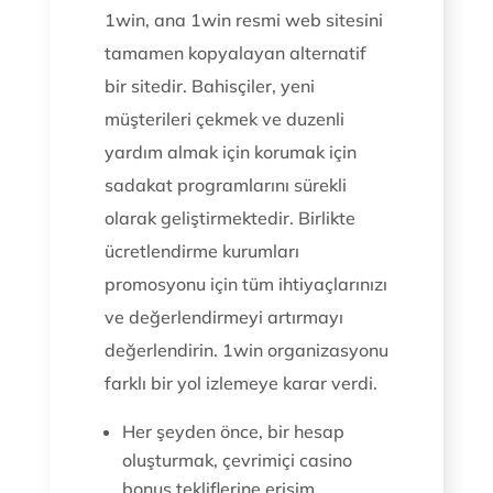
1win, ana 1win resmi web sitesini
tamamen kopyalayan alternatif
bir sitedir. Bahisçiler, yeni
müşterileri çekmek ve duzenli
yardım almak için korumak için
sadakat programlarını sürekli
olarak geliştirmektedir. Birlikte
ücretlendirme kurumları
promosyonu için tüm ihtiyaçlarınızı
ve değerlendirmeyi artırmayı
değerlendirin. 1win organizasyonu
farklı bir yol izlemeye karar verdi.
Her şeyden önce, bir hesap
oluşturmak, çevrimiçi casino
bonus tekliflerine erişim