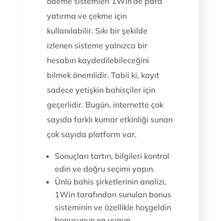
ödeme sistemleri 1Win’de para
yatırma ve çekme için
kullanılabilir. Sıkı bir şekilde
izlenen sisteme yalnızca bir
hesabın kaydedilebileceğini
bilmek önemlidir. Tabii ki, kayıt
sadece yetişkin bahisçiler için
geçerlidir. Bugün, internette çok
sayıda farklı kumar etkinliği sunan
çok sayıda platform var.
Sonuçları tartın, bilgileri kontrol
edin ve doğru seçimi yapın.
Ünlü bahis şirketlerinin analizi,
1Win tarafından sunulan bonus
sisteminin ve özellikle hoşgeldin
bonusunun en uygun