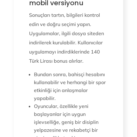
mobil versiyonu
Sonuçları tartın, bilgileri kontrol
edin ve doğru seçimi yapın.
Uygulamalar, ilgili dosya siteden
indirilerek kurulabilir. Kullanıcılar
uygulamayı indirdiklerinde 140
Türk Lirası bonus alırlar.
Bundan sonra, bahisçi hesabını
kullanabilir ve herhangi bir spor
etkinliği için anlaşmalar
yapabilir.
Oyuncular, özellikle yeni
başlayanlar için uygun
işlevselliğe, geniş bir disiplin
yelpazesine ve rekabetçi bir