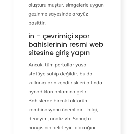
oluşturulmuştur, simgelerle uygun
gezinme sayesinde arayüz
basittir.
in – çevrimiçi spor
bahislerinin resmi web
sitesine giriş yapın
Ancak, tüm portallar yasal
statüye sahip değildir, bu da
kullanıcıların kendi riskleri altında
oynadıkları anlamına gelir.
Bahislerde birçok faktörün
kombinasyonu önemlidir – bilgi,
deneyim, analiz vb. Sonuçta
hangisinin belirleyici olacağını