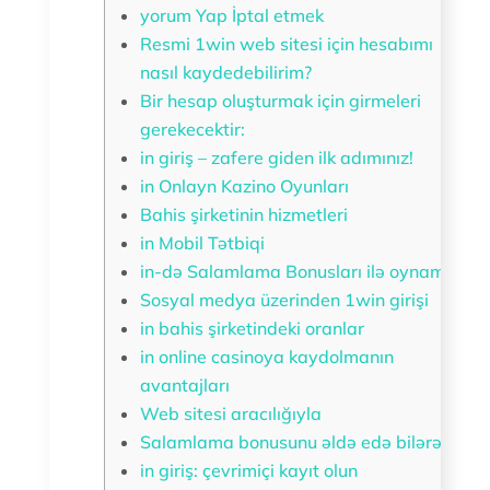
yorum Yap İptal etmek
Resmi 1win web sitesi için hesabımı
nasıl kaydedebilirim?
Bir hesap oluşturmak için girmeleri
gerekecektir:
in giriş – zafere giden ilk adımınız!
in Onlayn Kazino Oyunları
Bahis şirketinin hizmetleri
in Mobil Tətbiqi
in-də Salamlama Bonusları ilə oynamaq
Sosyal medya üzerinden 1win girişi
in bahis şirketindeki oranlar
in online casinoya kaydolmanın
avantajları
Web sitesi aracılığıyla
Salamlama bonusunu əldə edə bilərəm?
in giriş: çevrimiçi kayıt olun