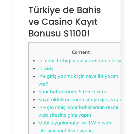
Türkiye de Bahis
ve Casino Kayıt
Bonusu $1100!
Content
in mobil tətbiqini pulsuz endirə bilərəm?
in Giriş
in’e giriş yapmak için neye ihtiyacım
var?
Spor bahislerinde 5 temel kural
Kayıt olduktan sonra siteye giriş yapın
in – çevrimiçi spor bahislerinin resmi
web sitesine giriş yapın
Mobil uygulamalar ve 1Win web
sitesinin mobil versiyonu