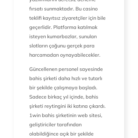
fırsatı sunmaktadır. Bu casino
teklifi kayıtsız ziyaretçiler için bile
geçerlidir. Platforma katılmak
isteyen kumarbazlar, sunulan
slotların çoğunu gerçek para
harcamadan oynayabilecekler.
Güncellenen personel sayesinde
bahis şirketi daha hızlı ve tutarlı
bir şekilde çalışmaya başladı.
Sadece birkaç yıl içinde, bahis
şirketi reytingini iki katına çıkardı.
1win bahis şirketinin web sitesi,
geliştiriciler tarafından
olabildiğince açık bir şekilde