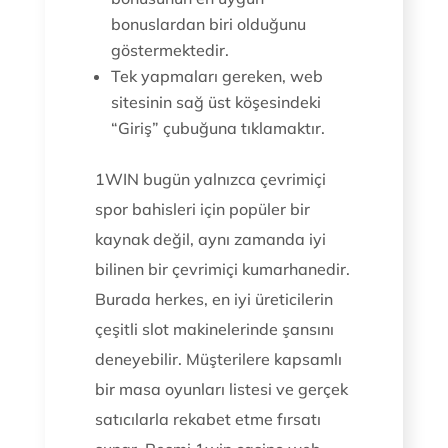
bonuslardan biri olduğunu
göstermektedir.
Tek yapmaları gereken, web
sitesinin sağ üst köşesindeki
“Giriş” çubuğuna tıklamaktır.
1WIN bugün yalnızca çevrimiçi
spor bahisleri için popüler bir
kaynak değil, aynı zamanda iyi
bilinen bir çevrimiçi kumarhanedir.
Burada herkes, en iyi üreticilerin
çeşitli slot makinelerinde şansını
deneyebilir. Müşterilere kapsamlı
bir masa oyunları listesi ve gerçek
satıcılarla rekabet etme fırsatı