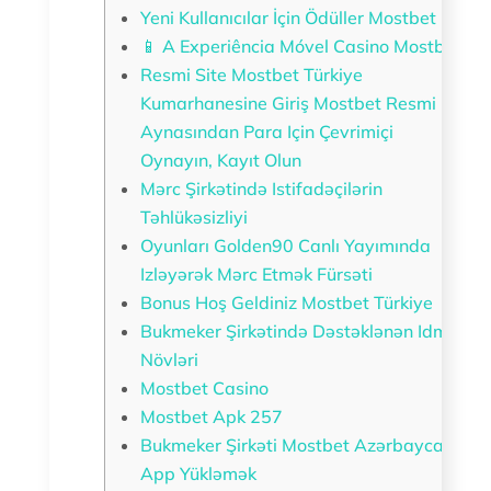
Yeni Kullanıcılar İçin Ödüller Mostbet
📱 A Experiência Móvel Casino Mostbet
Resmi Site Mostbet Türkiye
Kumarhanesine Giriş Mostbet Resmi
Aynasından Para Için Çevrimiçi
Oynayın, Kayıt Olun
Mərc Şirkətində Istifadəçilərin
Təhlükəsizliyi
Oyunları Golden90 Canlı Yayımında
Izləyərək Mərc Etmək Fürsəti
Bonus Hoş Geldiniz Mostbet Türkiye
Bukmeker Şirkətində Dəstəklənən Idman
Növləri
Mostbet Casino
Mostbet Apk 257
Bukmeker Şirkəti Mostbet Azərbaycan
App Yükləmək