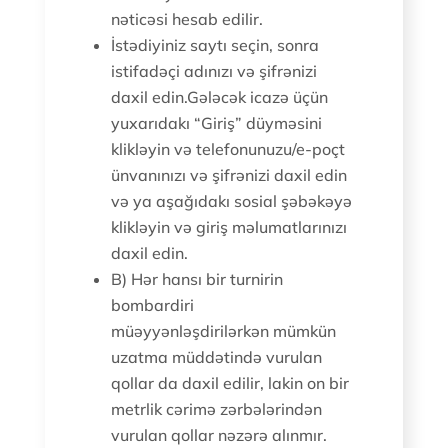
nəticəsi hesab edilir.
İstədiyiniz saytı seçin, sonra
istifadəçi adınızı və şifrənizi
daxil edin.Gələcək icazə üçün
yuxarıdakı “Giriş” düyməsini
klikləyin və telefonunuzu/e-poçt
ünvanınızı və şifrənizi daxil edin
və ya aşağıdakı sosial şəbəkəyə
klikləyin və giriş məlumatlarınızı
daxil edin.
B) Hər hansı bir turnirin
bombardiri
müəyyənləşdirilərkən mümkün
uzatma müddətində vurulan
qollar da daxil edilir, lakin on bir
metrlik cərimə zərbələrindən
vurulan qollar nəzərə alınmır.