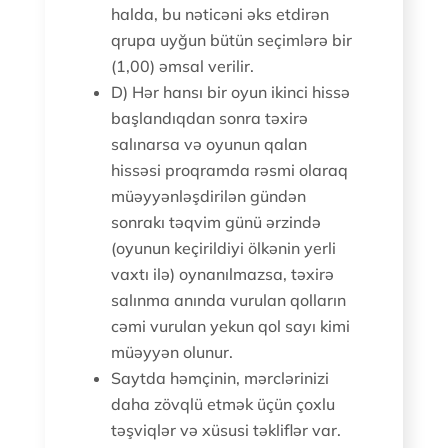
halda, bu nəticəni əks etdirən
qrupa uyğun bütün seçimlərə bir
(1,00) əmsal verilir.
D) Hər hansı bir oyun ikinci hissə
başlandıqdan sonra təxirə
salınarsa və oyunun qalan
hissəsi proqramda rəsmi olaraq
müəyyənləşdirilən gündən
sonrakı təqvim günü ərzində
(oyunun keçirildiyi ölkənin yerli
vaxtı ilə) oynanılmazsa, təxirə
salınma anında vurulan qolların
cəmi vurulan yekun qol sayı kimi
müəyyən olunur.
Saytda həmçinin, mərclərinizi
daha zövqlü etmək üçün çoxlu
təşviqlər və xüsusi təkliflər var.