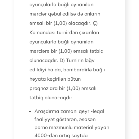
oyunçularla bağlı oynanılan
mərclər qəbul edilsə də onların
əmsalı bir (1,00) olacaqdır. Ç)
Komandası turnirdən çıxarılan
oyunçularla bağlı oynanılan
mərclərə bir (1,00) əmsalı tətbiq
olunacaqdır. D) Turnirin ləğv
edildiyi halda, bombardirlə bağlı
həyata keçirilən bütün
proqnozlara bir (1,00) əmsalı
tətbiq olunacaqdır.
Araşdırma zamanı qeyri-leqal
fəaliyyət göstərən, əsasən
porno məzmunlu material yayan
4000-dən artıq saytda