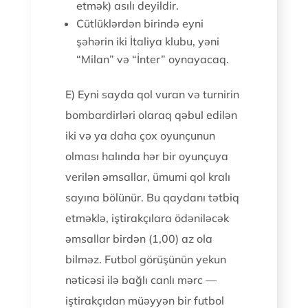
etmək) asılı deyildir.
Cütlüklərdən birində eyni
şəhərin iki İtaliya klubu, yəni
“Milan” və “İnter” oynayacaq.
E) Eyni sayda qol vuran və turnirin
bombardirləri olaraq qəbul edilən
iki və ya daha çox oyunçunun
olması halında hər bir oyunçuya
verilən əmsallar, ümumi qol kralı
sayına bölünür. Bu qaydanı tətbiq
etməklə, iştirakçılara ödəniləcək
əmsallar birdən (1,00) az ola
bilməz. Futbol görüşünün yekun
nəticəsi ilə bağlı canlı mərc —
iştirakçıdan müəyyən bir futbol