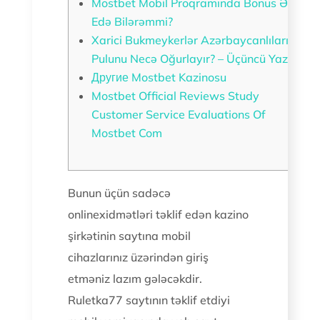
Mostbet Mobil Proqramında Bonus Əldə
Edə Bilərəmmi?
Xarici Bukmeykerlər Azərbaycanlıların
Pulunu Necə Oğurlayır? – Üçüncü Yazı
Другие Mostbet Kazinosu
Mostbet Official Reviews Study
Customer Service Evaluations Of
Mostbet Com
Bunun üçün sadəcə
onlinexidmətləri təklif edən kazino
şirkətinin saytına mobil
cihazlarınız üzərindən giriş
etməniz lazım gələcəkdir.
Ruletka77 saytının təklif etdiyi