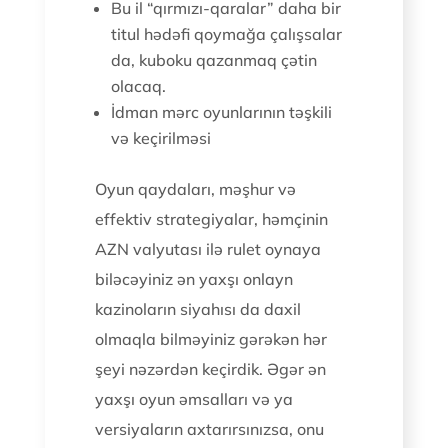
Bu il “qırmızı-qaralar” daha bir
titul hədəfi qoymağa çalışsalar
da, kuboku qazanmaq çətin
olacaq.
İdman mərc oyunlarının təşkili
və keçirilməsi
Oyun qaydaları, məşhur və
effektiv strategiyalar, həmçinin
AZN valyutası ilə rulet oynaya
biləcəyiniz ən yaxşı onlayn
kazinoların siyahısı da daxil
olmaqla bilməyiniz gərəkən hər
şeyi nəzərdən keçirdik. Əgər ən
yaxşı oyun əmsalları və ya
versiyaların axtarırsınızsa, onu