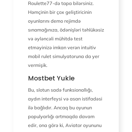
Roulette77-də tapa bilərsiniz.
Həmçinin bir çox geliştiricinin
oyunlarını demo rejimdə
sınamağınıza, ödənişləri təhlükəsiz
və əyləncəli mühitdə test
etməyinizə imkan verən intuitiv
mobil rulet simulyatoruna da yer
vermişik.
Mostbet Yukle
Bu, slotun sadə funksionallığı,
aydın interfeysi və asan istifadəsi
ilə bağlıdır. Ancaq bu oyunun
populyarlığı artmaqda davam
edir, ona görə ki, Aviator oyununu