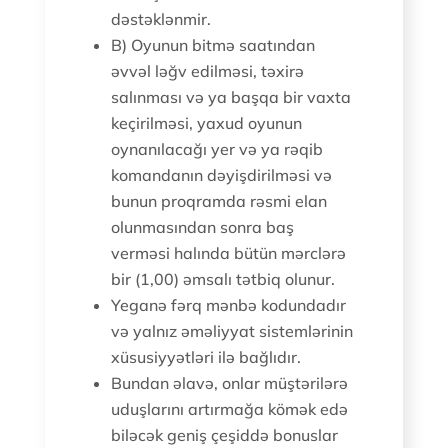
dəstəklənmir.
B) Oyunun bitmə saatından
əvvəl ləğv edilməsi, təxirə
salınması və ya başqa bir vaxta
keçirilməsi, yaxud oyunun
oynanılacağı yer və ya rəqib
komandanın dəyişdirilməsi və
bunun proqramda rəsmi elan
olunmasından sonra baş
verməsi halında bütün mərclərə
bir (1,00) əmsalı tətbiq olunur.
Yeganə fərq mənbə kodundadır
və yalnız əməliyyat sistemlərinin
xüsusiyyətləri ilə bağlıdır.
Bundan əlavə, onlar müştərilərə
uduşlarını artırmağa kömək edə
biləcək geniş çeşiddə bonuslar