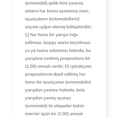
(avtomobil) qalib kimi çıxarsa,
onların hər birinə oynanmış mərc,
oyunçuların (avtomobillərin)
sayına uyğun olaraq bölüşdürülür;
Ç) hər hansı bir yarışın ləğv
edilməsi, başqa vaxta keçirilməsi
və ya təxirə salınması halında, bu
yarışlara verilmiş proqnozlara bir
(1,00) əmsalı verilir; D) iştirakçının
proqnozlarına daxil edilmiş hər
hansı bir oyunçunun (avtomobilin)
yarışdan çıxması halında, belə
yarışdan çıxmış oyunçu
(avtomobil) ilə əlaqədar bütün
mərclər üçün bir (1,00) əmsalı