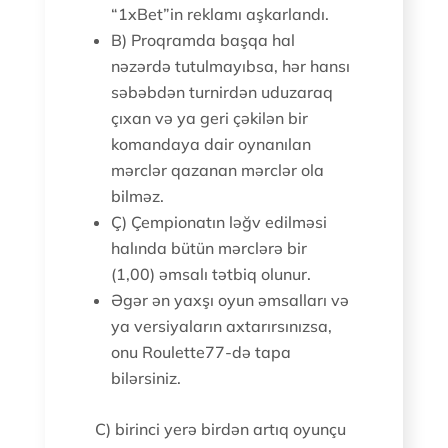
“1xBet”in reklamı aşkarlandı.
B) Proqramda başqa hal
nəzərdə tutulmayıbsa, hər hansı
səbəbdən turnirdən uduzaraq
çıxan və ya geri çəkilən bir
komandaya dair oynanılan
mərclər qazanan mərclər ola
bilməz.
Ç) Çempionatın ləğv edilməsi
halında bütün mərclərə bir
(1,00) əmsalı tətbiq olunur.
Əgər ən yaxşı oyun əmsalları və
ya versiyaların axtarırsınızsa,
onu Roulette77-də tapa
bilərsiniz.
C) birinci yerə birdən artıq oyunçu