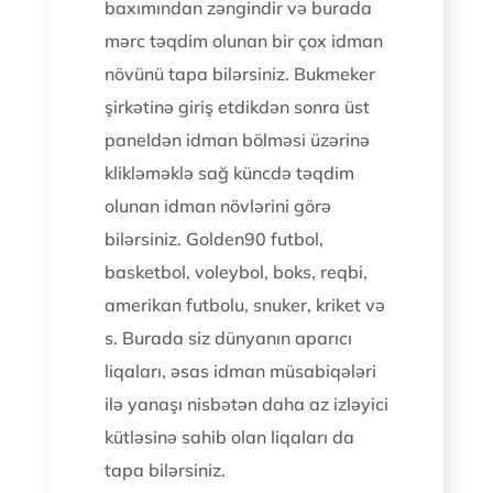
baxımından zəngindir və burada
mərc təqdim olunan bir çox idman
növünü tapa bilərsiniz. Bukmeker
şirkətinə giriş etdikdən sonra üst
paneldən idman bölməsi üzərinə
klikləməklə sağ küncdə təqdim
olunan idman növlərini görə
bilərsiniz. Golden90 futbol,
basketbol, voleybol, boks, reqbi,
amerikan futbolu, snuker, kriket və
s. Burada siz dünyanın aparıcı
liqaları, əsas idman müsabiqələri
ilə yanaşı nisbətən daha az izləyici
kütləsinə sahib olan liqaları da
tapa bilərsiniz.