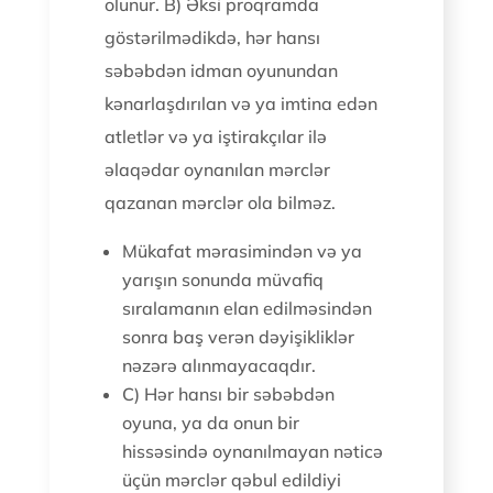
olunur. B) Əksi proqramda
göstərilmədikdə, hər hansı
səbəbdən idman oyunundan
kənarlaşdırılan və ya imtina edən
atletlər və ya iştirakçılar ilə
əlaqədar oynanılan mərclər
qazanan mərclər ola bilməz.
Mükafat mərasimindən və ya
yarışın sonunda müvafiq
sıralamanın elan edilməsindən
sonra baş verən dəyişikliklər
nəzərə alınmayacaqdır.
C) Hər hansı bir səbəbdən
oyuna, ya da onun bir
hissəsində oynanılmayan nəticə
üçün mərclər qəbul edildiyi