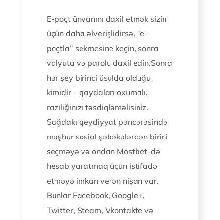
E-poçt ünvanını daxil etmək sizin
üçün daha əlverişlidirsə, “e-
poçtla” sekmesine keçin, sonra
valyuta və parolu daxil edin.Sonra
hər şey birinci üsulda olduğu
kimidir – qaydaları oxumalı,
razılığınızı təsdiqləməlisiniz.
Sağdakı qeydiyyat pəncərəsində
məşhur sosial şəbəkələrdən birini
seçməyə və ondan Mostbet-də
hesab yaratmaq üçün istifadə
etməyə imkan verən nişan var.
Bunlar Facebook, Google+,
Twitter, Steam, Vkontakte və