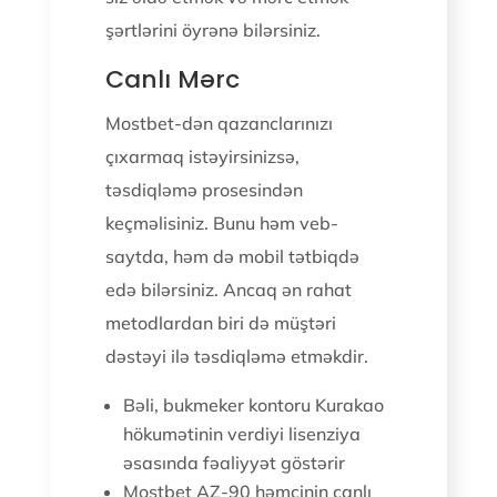
şərtlərini öyrənə bilərsiniz.
Canlı Mərc
Mostbet-dən qazanclarınızı
çıxarmaq istəyirsinizsə,
təsdiqləmə prosesindən
keçməlisiniz. Bunu həm veb-
saytda, həm də mobil tətbiqdə
edə bilərsiniz. Ancaq ən rahat
metodlardan biri də müştəri
dəstəyi ilə təsdiqləmə etməkdir.
Bəli, bukmeker kontoru Kurakao
hökumətinin verdiyi lisenziya
əsasında fəaliyyət göstərir
Mostbet AZ-90 həmçinin canlı