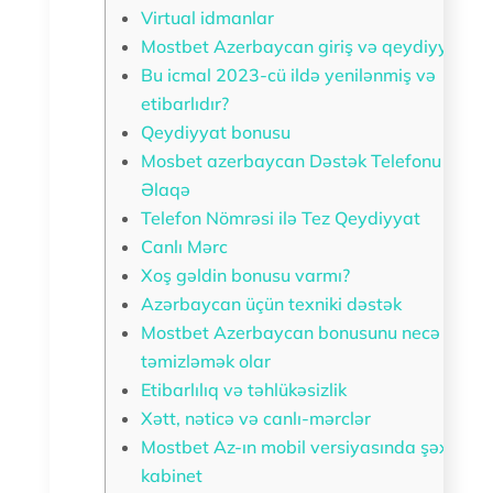
Virtual idmanlar
Mostbet Azerbaycan giriş və qeydiyyatı
Bu icmal 2023-cü ildə yenilənmiş və
etibarlıdır?
Qeydiyyat bonusu
Mosbet azerbaycan Dəstək Telefonu və
Əlaqə
Telefon Nömrəsi ilə Tez Qeydiyyat
Canlı Mərc
Xoş gəldin bonusu varmı?
Azərbaycan üçün texniki dəstək
Mostbet Azerbaycan bonusunu necə
təmizləmək olar
Etibarlılıq və təhlükəsizlik
Xətt, nəticə və canlı-mərclər
Mostbet Az-ın mobil versiyasında şəxsi
kabinet