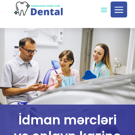
a
İdman mərcləri