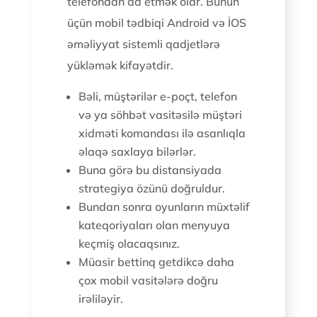
telefondan da etmək olar. Bunun
üçün mobil tədbiqi Android və İOS
əməliyyat sistemli qadjetlərə
yükləmək kifayətdir.
Bəli, müştərilər e-poçt, telefon
və ya söhbət vasitəsilə müştəri
xidməti komandası ilə asanlıqla
əlaqə saxlaya bilərlər.
Buna görə bu distansiyada
strategiya özünü doğruldur.
Bundan sonra oyunların müxtəlif
kateqoriyaları olan menyuya
keçmiş olacaqsınız.
Müasir bettinq getdikcə daha
çox mobil vasitələrə doğru
irəliləyir.