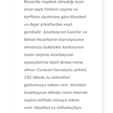
Bazarda rəqabət olmadığı üçün
onun saytı fənlərin sayına və
tariflərin siyahısına görə Mostbet
və digər şirkətlərdən xeyli
geridədir. Azərbaycan Gənclər və
İdman Nazirliyinin lisenziyasının
olmaması bukmeker kontorunun
rəsmi saytına Azərbaycan
oyunçularına daxil olmaq mane
olmur. Curacao lisenziyası şirkətə
150 ölkədə öz xidmətləri
göstərməyə imkan verir. Mostbet
Azərbaycan dilində rəsmi internet
saytını istifadə etməyə imkan
verir. Mostbet az istifadəçilərə