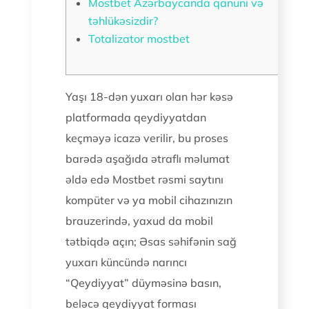
Mostbet Azərbaycanda qanuni və
təhlükəsizdir?
Totalizator mostbet
Yaşı 18-dən yuxarı olan hər kəsə
platformada qeydiyyatdan
keçməyə icazə verilir, bu proses
barədə aşağıda ətraflı məlumat
əldə edə Mostbet rəsmi saytını
kompüter və ya mobil cihazınızın
brauzerində, yaxud da mobil
tətbiqdə açın; Əsas səhifənin sağ
yuxarı küncündə narıncı
“Qeydiyyat” düyməsinə basın,
beləcə qeydiyyat forması