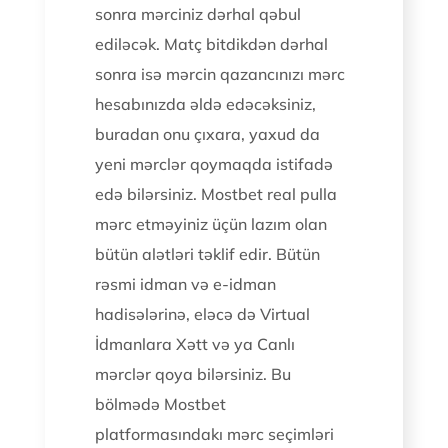
sonra mərciniz dərhal qəbul
ediləcək. Matç bitdikdən dərhal
sonra isə mərcin qazancınızı mərc
hesabınızda əldə edəcəksiniz,
buradan onu çıxara, yaxud da
yeni mərclər qoymaqda istifadə
edə bilərsiniz. Mostbet real pulla
mərc etməyiniz üçün lazım olan
bütün alətləri təklif edir. Bütün
rəsmi idman və e-idman
hadisələrinə, eləcə də Virtual
İdmanlara Xətt və ya Canlı
mərclər qoya bilərsiniz. Bu
bölmədə Mostbet
platformasındakı mərc seçimləri