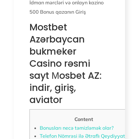
İdman mərcləri və onlayn kazino
500 Bonus qazanın Giriş
Mostbet
Azərbaycan
bukmeker
Casino rəsmi
sayt Мosbet AZ:
indir, giriş,
aviator
Content
Bonusları necə təmizləmək olar?
Telefon Nömrəsi ilə Ətraflı Qeydiyyat