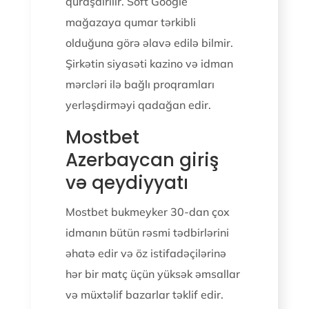
quraşdırılır. Soft Google
mağazaya qumar tərkibli
olduğuna görə əlavə edilə bilmir.
Şirkətin siyasəti kazino və idman
mərcləri ilə bağlı proqramları
yerləşdirməyi qadağan edir.
Mostbet
Azerbaycan giriş
və qeydiyyatı
Mostbet bukmeyker 30-dan çox
idmanın bütün rəsmi tədbirlərini
əhatə edir və öz istifadəçilərinə
hər bir matç üçün yüksək əmsallar
və müxtəlif bazarlar təklif edir.