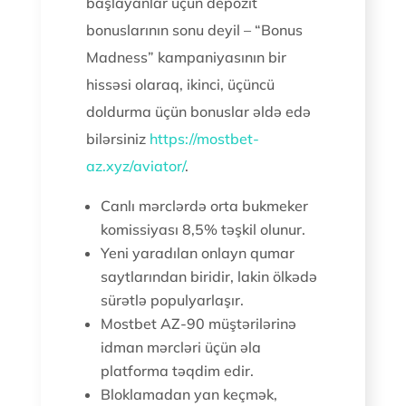
başlayanlar üçün depozit
bonuslarının sonu deyil – “Bonus
Madness” kampaniyasının bir
hissəsi olaraq, ikinci, üçüncü
doldurma üçün bonuslar əldə edə
bilərsiniz
https://mostbet-
az.xyz/aviator/
.
Canlı mərclərdə orta bukmeker
komissiyası 8,5% təşkil olunur.
Yeni yaradılan onlayn qumar
saytlarından biridir, lakin ölkədə
sürətlə populyarlaşır.
Mostbet AZ-90 müştərilərinə
idman mərcləri üçün əla
platforma təqdim edir.
Bloklamadan yan keçmək,