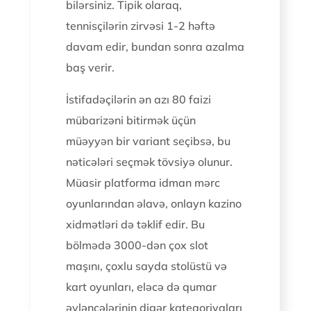
bilərsiniz. Tipik olaraq,
tennisçilərin zirvəsi 1-2 həftə
davam edir, bundan sonra azalma
baş verir.
İstifadəçilərin ən azı 80 faizi
mübarizəni bitirmək üçün
müəyyən bir variant seçibsə, bu
nəticələri seçmək tövsiyə olunur.
Müasir platforma idman mərc
oyunlarından əlavə, onlayn kazino
xidmətləri də təklif edir. Bu
bölmədə 3000-dən çox slot
maşını, çoxlu sayda stolüstü və
kart oyunları, eləcə də qumar
əyləncələrinin digər kateqoriyaları