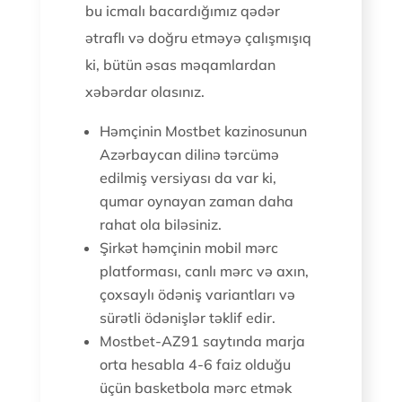
bu icmalı bacardığımız qədər
ətraflı və doğru etməyə çalışmışıq
ki, bütün əsas məqamlardan
xəbərdar olasınız.
Həmçinin Mostbet kazinosunun
Azərbaycan dilinə tərcümə
edilmiş versiyası da var ki,
qumar oynayan zaman daha
rahat ola biləsiniz.
Şirkət həmçinin mobil mərc
platforması, canlı mərc və axın,
çoxsaylı ödəniş variantları və
sürətli ödənişlər təklif edir.
Mostbet-AZ91 saytında marja
orta hesabla 4-6 faiz olduğu
üçün basketbola mərc etmək