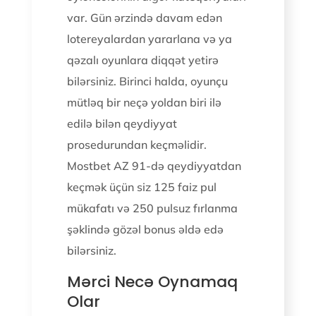
var. Gün ərzində davam edən
lotereyalardan yararlana və ya
qəzalı oyunlara diqqət yetirə
bilərsiniz. Birinci halda, oyunçu
mütləq bir neçə yoldan biri ilə
edilə bilən qeydiyyat
prosedurundan keçməlidir.
Mostbet AZ 91-də qeydiyyatdan
keçmək üçün siz 125 faiz pul
mükafatı və 250 pulsuz fırlanma
şəklində gözəl bonus əldə edə
bilərsiniz.
Mərci Necə Oynamaq
Olar