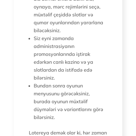
oynaya, mərc rejimlərini seçə,
müxtəlif çeşiddə slotlar və
qumar oyunlarından yararlana
biləcəksiniz.
Siz eyni zamanda
administrasiyanın
promosyonlarında iştirak
edərkən canlı kazino və ya
slotlardan da istifadə edə
bilərsiniz.
Bundan sonra oyunun
menyusunu görəcəksiniz,
burada oyunun müxtəlif
düymələri və variantlarını görə
bilərsiniz.
Lotereya demək olar ki, hər zaman