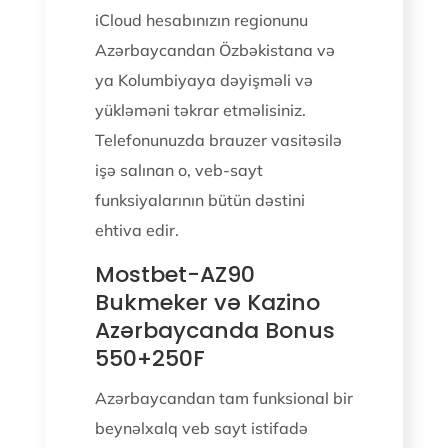
iCloud hesabınızın regionunu
Azərbaycandan Özbəkistana və
ya Kolumbiyaya dəyişməli və
yükləməni təkrar etməlisiniz.
Telefonunuzda brauzer vasitəsilə
işə salınan o, veb-sayt
funksiyalarının bütün dəstini
ehtiva edir.
Mostbet-AZ90
Bukmeker və Kazino
Azərbaycanda Bonus
550+250F
Azərbaycandan tam funksional bir
beynəlxalq veb sayt istifadə