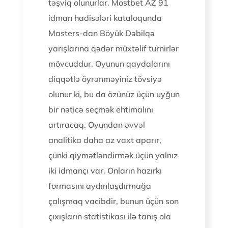
təşviq olunurlar. Mostbet AZ 91
idman hadisələri kataloqunda
Masters-dan Böyük Dəbilqə
yarışlarına qədər müxtəlif turnirlər
mövcuddur. Oyunun qaydalarını
diqqətlə öyrənməyiniz tövsiyə
olunur ki, bu da özünüz üçün uyğun
bir nəticə seçmək ehtimalını
artıracaq. Oyundan əvvəl
analitika daha az vaxt aparır,
çünki qiymətləndirmək üçün yalnız
iki idmançı var. Onların hazırkı
formasını aydınlaşdırmağa
çalışmaq vacibdir, bunun üçün son
çıxışların statistikası ilə tanış ola