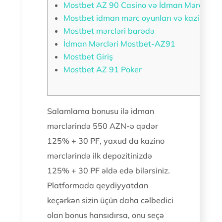
Mostbet AZ 90 Casino və İdman Mərclər
Mostbet idman mərc oyunları və kazino
Mostbet mərcləri barədə
İdman Mərcləri Mostbet-AZ91
Mostbet Giriş
Mostbet AZ 91 Poker
Salamlama bonusu ilə idman
mərclərində 550 AZN-ə qədər
125% + 30 PF, yaxud da kazino
mərclərində ilk depozitinizdə
125% + 30 PF əldə edə bilərsiniz.
Platformada qeydiyyatdan
keçərkən sizin üçün daha cəlbedici
olan bonus hansıdırsa, onu seçə