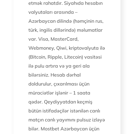
etmək rahatdır. Siyahıda hesabın
valyutaları arasında –
Azərbaycan dilində (həmçinin rus,
türk, ingilis dillərində) məlumatlar
var. Visa, MasterCard,
Webmoney, Qiwi, kriptovalyuta ilə
(Bitcoin, Ripple, Litecoin) vasitəsi
ilə pulu artıra və ya geri ala
bilərsiniz. Hesab dərhal
doldurulur, çıxarılması üçün
müraciətlər işlənir – 1 saata
qədər. Qeydiyyatdan keçmiş
bütün istifadəçilər istənilən canlı
matçın canlı yayımını pulsuz izləyə
bilər. Mostbet Azərbaycan üçün