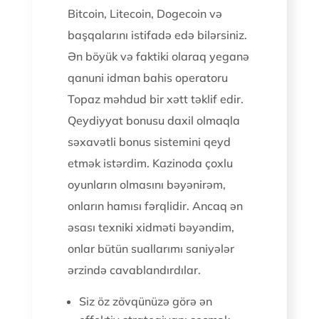
Bitcoin, Litecoin, Dogecoin və
başqalarını istifadə edə bilərsiniz.
Ən böyük və faktiki olaraq yeganə
qanuni idman bahis operatoru
Topaz məhdud bir xətt təklif edir.
Qeydiyyat bonusu daxil olmaqla
səxavətli bonus sistemini qeyd
etmək istərdim. Kazinoda çoxlu
oyunların olmasını bəyənirəm,
onların hamısı fərqlidir. Ancaq ən
əsası texniki xidməti bəyəndim,
onlar bütün suallarımı saniyələr
ərzində cavablandırdılar.
Siz öz zövqünüzə görə ən