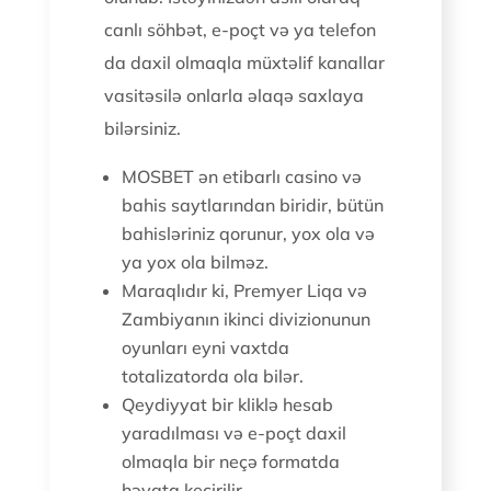
canlı söhbət, e-poçt və ya telefon
da daxil olmaqla müxtəlif kanallar
vasitəsilə onlarla əlaqə saxlaya
bilərsiniz.
MOSBET ən etibarlı casino və
bahis saytlarından biridir, bütün
bahisləriniz qorunur, yox ola və
ya yox ola bilməz.
Maraqlıdır ki, Premyer Liqa və
Zambiyanın ikinci divizionunun
oyunları eyni vaxtda
totalizatorda ola bilər.
Qeydiyyat bir kliklə hesab
yaradılması və e-poçt daxil
olmaqla bir neçə formatda
həyata keçirilir.