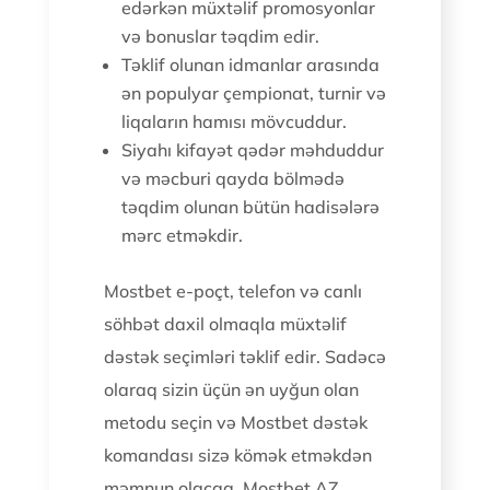
edərkən müxtəlif promosyonlar
və bonuslar təqdim edir.
Təklif olunan idmanlar arasında
ən populyar çempionat, turnir və
liqaların hamısı mövcuddur.
Siyahı kifayət qədər məhduddur
və məcburi qayda bölmədə
təqdim olunan bütün hadisələrə
mərc etməkdir.
Mostbet e-poçt, telefon və canlı
söhbət daxil olmaqla müxtəlif
dəstək seçimləri təklif edir. Sadəcə
olaraq sizin üçün ən uyğun olan
metodu seçin və Mostbet dəstək
komandası sizə kömək etməkdən
məmnun olacaq. Mostbet AZ