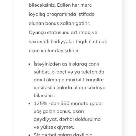
biləcəksiniz. Edilən hər mərc
loyallıq proqramında istifadə
olunan bonus xalları gətirir.
Oyunçu statusunu artırmaq və
səxavətli hədiyyələr təqdim etmək
üçün xallar dəyişdirilir.
İstəyinizdən asılı olaraq canlı
söhbət, e-poçt və ya telefon da
daxil olmaqla müxtəlif kanallar
vasitəsilə onlarla əlaqə saxlaya
bilərsiniz.
125% -dən 550 manata qədər
xoş gələn bonus, asan
qeydiyyat, dərhal doldurulma
və yüksək qiymət.
Siz dərhal onlara daxil ola,