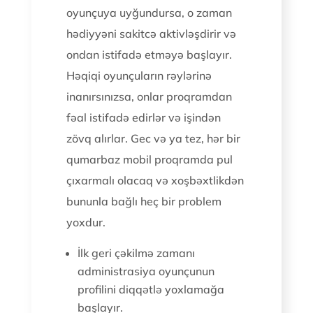
oyunçuya uyğundursa, o zaman
hədiyyəni sakitcə aktivləşdirir və
ondan istifadə etməyə başlayır.
Həqiqi oyunçuların rəylərinə
inanırsınızsa, onlar proqramdan
fəal istifadə edirlər və işindən
zövq alırlar. Gec və ya tez, hər bir
qumarbaz mobil proqramda pul
çıxarmalı olacaq və xoşbəxtlikdən
bununla bağlı heç bir problem
yoxdur.
İlk geri çəkilmə zamanı
administrasiya oyunçunun
profilini diqqətlə yoxlamağa
başlayır.