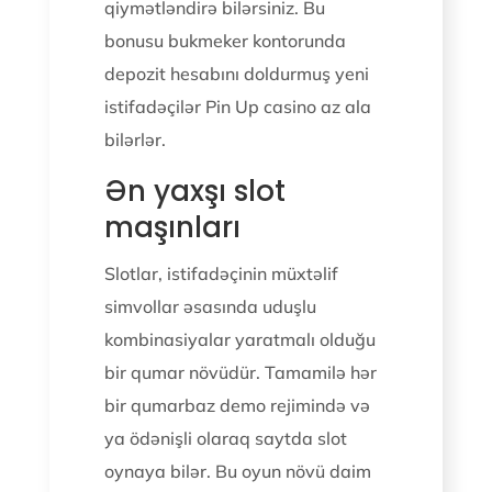
qiymətləndirə bilərsiniz. Bu
bonusu bukmeker kontorunda
depozit hesabını doldurmuş yeni
istifadəçilər Pin Up casino az ala
bilərlər.
Ən yaxşı slot
maşınları
Slotlar, istifadəçinin müxtəlif
simvollar əsasında uduşlu
kombinasiyalar yaratmalı olduğu
bir qumar növüdür. Tamamilə hər
bir qumarbaz demo rejimində və
ya ödənişli olaraq saytda slot
oynaya bilər. Bu oyun növü daim