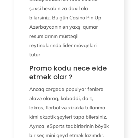
şəxsi hesabınıza daxil ola
bilərsiniz. Bu gün Casino Pin Up
Azərbaycanın ən yaxşı qumar
resurslarının müstəqil
reytinqlərində lider mövqeləri
tutur
Promo kodu necə əldə
etmək olar ?
Ancaq cərgədə populyar fənlərə
əlavə olaraq, kabaddi, dart,
lakros, florbol və xizəklə tullanma
kimi ekzotik şeyləri tapa bilərsiniz.
Ayrıca, eSports tədbirlərinin böyük
bir seçimini qeyd etmək lazımdır.