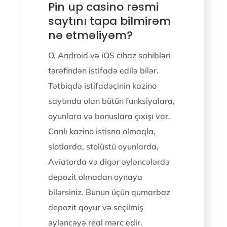
Pin up casino rəsmi
saytını tapa bilmirəm
nə etməliyəm?
O, Android və iOS cihaz sahibləri
tərəfindən istifadə edilə bilər.
Tətbiqdə istifadəçinin kazino
saytında olan bütün funksiyalara,
oyunlara və bonuslara çıxışı var.
Canlı kazino istisna olmaqla,
slotlarda, stolüstü oyunlarda,
Aviatorda və digər əyləncələrdə
depozit olmadan oynaya
bilərsiniz. Bunun üçün qumarbaz
depozit qoyur və seçilmiş
əyləncəyə real mərc edir.