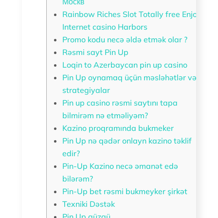
Москв
Rainbow Riches Slot Totally free Enjoy
Internet casino Harbors
Promo kodu necə əldə etmək olar ?
Rəsmi sayt Pin Up
Loqin to Azerbaycan pin up casino
Pin Up oynamaq üçün məsləhətlər və
strategiyalar
Pin up casino rəsmi saytını tapa
bilmirəm nə etməliyəm?
Kazino proqramında bukmeker
Pin Up nə qədər onlayn kazino təklif
edir?
Pin-Up Kazino necə əmanət edə
bilərəm?
Pin-Up bet rəsmi bukmeyker şirkət
Texniki Dəstək
Pin Up güzgü