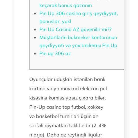
keçərək bonus qazanın
Pin Up 306 casino giriş qeydiyyat,
bonuslar, yukl
Pin Up Casino AZ güvenilir mi??
Müştərilərin bukmeker kontorunun
qeydiyyatı və yoxlanılması Pin Up
Pin up 306 az
Oyunçular uduşları istənilən bank
kartına və ya mövcud elektron pul
kisəsinə komissiyasız çıxara bilər.
Pin-Up casino top futbol, ​​xokkey
və basketbol turnirləri üçün ən
sərfəli qiymətləri təklif edir (2-4%
marja). Daha az reytinqli liqalar