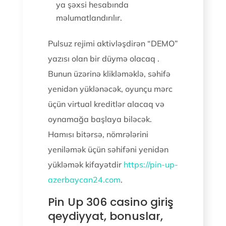
ya şəxsi hesabında
məlumatlandırılır.
Pulsuz rejimi aktivləşdirən “DEMO”
yazısı olan bir düymə olacaq .
Bunun üzərinə klikləməklə, səhifə
yenidən yüklənəcək, oyunçu mərc
üçün virtual kreditlər alacaq və
oynamağa başlaya biləcək.
Hamısı bitərsə, nömrələrini
yeniləmək üçün səhifəni yenidən
yükləmək kifayətdir
https://pin-up-
azerbaycan24.com
.
Pin Up 306 casino giriş
qeydiyyat, bonuslar,