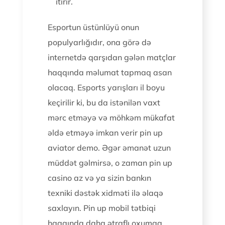
itirir.
Esportun üstünlüyü onun
populyarlığıdır, ona görə də
internetdə qarşıdan gələn matçlar
haqqında məlumat tapmaq asan
olacaq. Esports yarışları il boyu
keçirilir ki, bu da istənilən vaxt
mərc etməyə və möhkəm mükafat
əldə etməyə imkan verir pin up
aviator demo. Əgər əmanət uzun
müddət gəlmirsə, o zaman pin up
casino az və ya sizin bankın
texniki dəstək xidməti ilə əlaqə
saxlayın. Pin up mobil tətbiqi
haqqında daha ətraflı oxumaq