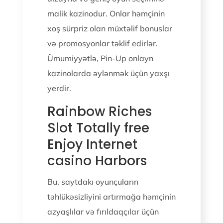
malik kazinodur. Onlar həmçinin
xoş sürpriz olan müxtəlif bonuslar
və promosyonlar təklif edirlər.
Ümumiyyətlə, Pin-Up onlayn
kazinolarda əylənmək üçün yaxşı
yerdir.
Rainbow Riches
Slot Totally free
Enjoy Internet
casino Harbors
Bu, saytdakı oyunçuların
təhlükəsizliyini artırmağa həmçinin
azyaşlılar və fırıldaqçılar üçün