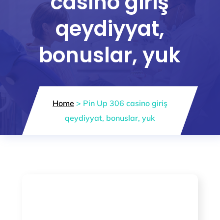
casino giriş
qeydiyyat,
bonuslar, yuk
Home
> Pin Up 306 casino giriş
qeydiyyat, bonuslar, yuk