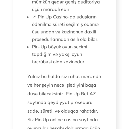
mümkün qədər geniş auditoriya
üçün maraqlı edir.
📌 Pin Up Casino-da uduşların
ödənilmə sürəti seçilmiş ödəmə
üsulundan və kazinonun daxili
prosedurlarından asılı ola bilər.
Pin-Up böyük oyun seçimi
tapdığım və yaxşı oyun
təcrübəsi olan kazinodur.
Yalnız bu halda siz rahat mərc edə
və hər şeyin necə işlədiyini başa
düşə biləcəksiniz. Pin Up Bet AZ
saytında qeydiyyat proseduru
sadə, sürətli və olduqca rahatdır.
Siz Pin Up online casino saytında
oyunçular hesabı doldurmaq üçün