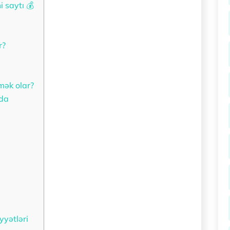
 saytı 💰
r?
mək olar?
nda
yyətləri