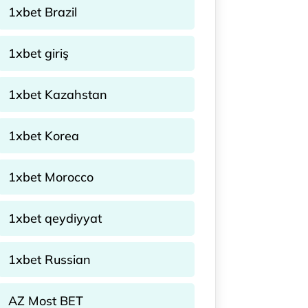
1xbet Brazil
1xbet giriş
1xbet Kazahstan
1xbet Korea
1xbet Morocco
1xbet qeydiyyat
1xbet Russian
AZ Most BET