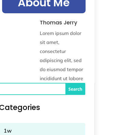
About Me
Thomas Jerry
Lorem ipsum dolor
sit amet,
consectetur
adipiscing elit, sed
do eiusmod tempor
incididunt ut labore
Search
Categories
1w