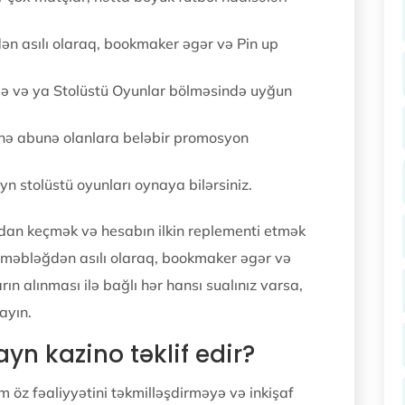
 asılı olaraq, bookmaker əgər və Pin up
silə və ya Stolüstü Oyunlar bölməsində uyğun
inə abunə olanlara beləbir promosyon
n stolüstü oyunları oynaya bilərsiniz.
an keçmək və hesabın ilkin replementi etmək
 məbləğdən asılı olaraq, bookmaker əgər və
ın alınması ilə bağlı hər hansı sualınız varsa,
ayın.
yn kazino təklif edir?
im öz fəaliyyətini təkmilləşdirməyə və inkişaf