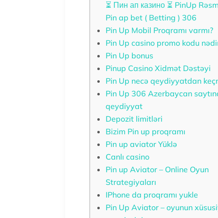
⏳ Пин ап казино ⏳ PinUp Rəsmi
Pin ap bet ( Betting ) 306
Pin Up Mobil Proqramı varmı?
Pin Up casino promo kodu nədi
Pin Up bonus
Pinup Casino Xidmət Dəstəyi
Pin Up necə qeydiyyatdan keç
Pin Up 306 Azerbaycan saytı
qeydiyyat
Depozit limitləri
Bizim Pin up proqramı
Pin up aviator Yüklə
Canlı casino
Pin up Aviator – Online Oyun
Strategiyaları
IPhone da proqramı yukle
Pin Up Aviator – oyunun xüsusi