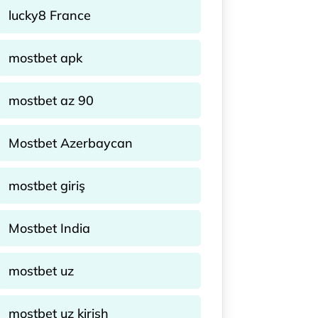
lucky8 France
mostbet apk
mostbet az 90
Mostbet Azerbaycan
mostbet giriş
Mostbet India
mostbet uz
mostbet uz kirish