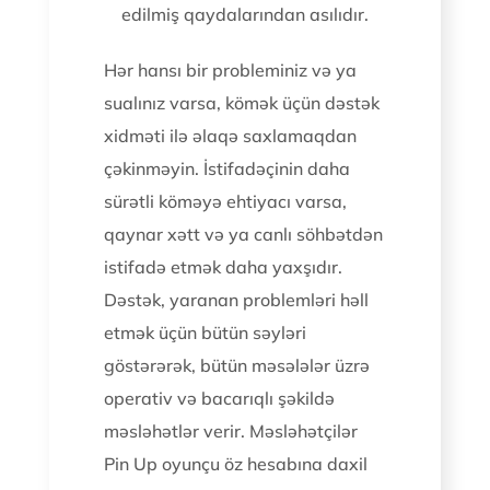
edilmiş qaydalarından asılıdır.
Hər hansı bir probleminiz və ya
sualınız varsa, kömək üçün dəstək
xidməti ilə əlaqə saxlamaqdan
çəkinməyin. İstifadəçinin daha
sürətli köməyə ehtiyacı varsa,
qaynar xətt və ya canlı söhbətdən
istifadə etmək daha yaxşıdır.
Dəstək, yaranan problemləri həll
etmək üçün bütün səyləri
göstərərək, bütün məsələlər üzrə
operativ və bacarıqlı şəkildə
məsləhətlər verir. Məsləhətçilər
Pin Up oyunçu öz hesabına daxil