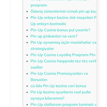
proqramı
Ödəniş sistemlərinin icmalı pin up kazino
Pin-Up onlayn kazino slot maşınları Pin-
Up onlayn kazinoda
Pin-Up Casino bonus pul çıxarılır?
Pin-up pinkoinləri nə verir?
Pin Up oynamaq üçün məsləhətlər və
strategiyalar
Pin-Up Casino Loyallıq Proqramı Pin-Up
Pin-Up Casino haqqında tez-tez verilən
suallar
Pin-Up Casino Promosyonları və
Bonusları
cü ildə Pin Up kazino cari bonus
Pin Up kazino oyunlarını real pulla
oynaya bilərəmmi?
Pin-Up slotlarının proqram təminatı və