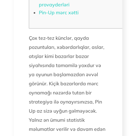
provayderləri
Pin-Up mərc xətti
Çox tez-tez künclər, qayda
pozuntuları, xəbərdarlıqlar, aslar,
atışlar kimi bazarlar bazar
siyahısında tamamilə yoxdur və
ya oyunun başlamazdan əvvəl
görünür. Kiçik bazarlarda mərc
oynamağı nəzərdə tutan bir
strategiya ilə oynayırsınızsa, Pin
Up az sizə uyğun gəlməyəcək.
Yalnız ən ümumi statistik
məlumatlar verilir və davam edən