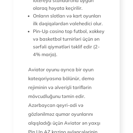
lotereya standartına uyğun
olaraq həyata keçirilir.
Onların slotları və kart oyunları
ilk dəqiqələrdən valehedici olur.
Pin-Up casino top futbol, ​​xokkey
və basketbol turnirləri üçün ən
sərfəli qiymətləri təklif edir (2-
4% marja).
Aviator oyunu ayrıca bir oyun
kateqoriyasına bölünür, demo
rejiminin və əlverişli tariflərin
mövcudluğunu təmin edir.
Azərbaycan qeyri-adi və
gözlənilməz qumar oyunlarını
alqışladığı üçün Aviator ən yaxşı
Pin Up AZ kazino əyləncələrinin