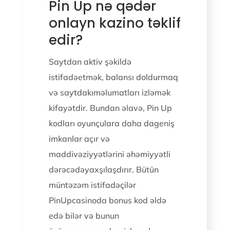
Pin Up nə qədər
onlayn kazino təklif
edir?
Saytdan aktiv şəkildə
istifadəetmək, balansı doldurmaq
və saytdakıməlumatları izləmək
kifayətdir. Bundan əlavə, Pin Up
kodları oyunçulara daha dageniş
imkanlar açır və
maddivəziyyətlərini əhəmiyyətli
dərəcədəyaxşılaşdırır. Bütün
müntəzəm istifadəçilər
PinUpcasinoda bonus kod əldə
edə bilər və bunun