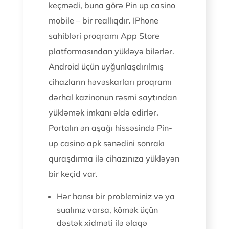
keçmədi, buna görə Pin up casino
mobile – bir reallıqdır. IPhone
sahibləri proqramı App Store
platformasından yükləyə bilərlər.
Android üçün uyğunlaşdırılmış
cihazların həvəskarları proqramı
dərhal kazinonun rəsmi saytından
yükləmək imkanı əldə edirlər.
Portalın ən aşağı hissəsində Pin-
up casino apk sənədini sonrakı
quraşdırma ilə cihazınıza yükləyən
bir keçid var.
Hər hansı bir probleminiz və ya
sualınız varsa, kömək üçün
dəstək xidməti ilə əlaqə