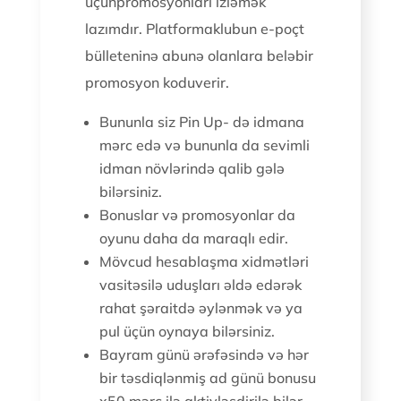
üçünpromosyonları izləmək
lazımdır. Platformaklubun e-poçt
bülleteninə abunə olanlara beləbir
promosyon koduverir.
Bununla siz Pin Up- də idmana
mərc edə və bununla da sevimli
idman növlərində qalib gələ
bilərsiniz.
Bonuslar və promosyonlar da
oyunu daha da maraqlı edir.
Mövcud hesablaşma xidmətləri
vasitəsilə uduşları əldə edərək
rahat şəraitdə əylənmək və ya
pul üçün oynaya bilərsiniz.
Bayram günü ərəfəsində və hər
bir təsdiqlənmiş ad günü bonusu