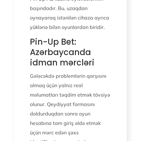
başındadır. Bu, uzaqdan
oynayaraq istənilən cihaza ayrıca
yüklənə bilən oyunlardan biridir.
Pin-Up Bet:
Azərbaycanda
idman mərcləri
Gələcəkdə problemlərin qarşısını
almaq üçün yalnız real
məlumatları təqdim etmək tövsiyə
olunur. Qeydiyyat formasını
doldurduqdan sonra oyun
hesabına tam giriş əldə etmək
üçün mərc edən şəxs