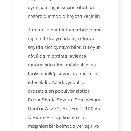
oyunçular üçün seçim rahatlığı
nəzərə alınmaqla həyata keçirilir.
Tamamilə hər bir qumarbaz demo
rejimində və ya ödənişli olaraq
saytda slot oynaya bilər. Bu oyun
növü daim optimal əyləncə
axtarışında olan, müxtəlifliyi və
funksionallığı sevənlərə müraciət
edəcəkdir. Azərbaycanlılar
arasında ən populyar slotlar
Razor Shark, Sakura, SpaceWars,
Deal or Alive 2, Hot Fruits 100 və
s. Bütün Pin-Up kazino slot
maşınları bir bölmədə yerləşir və