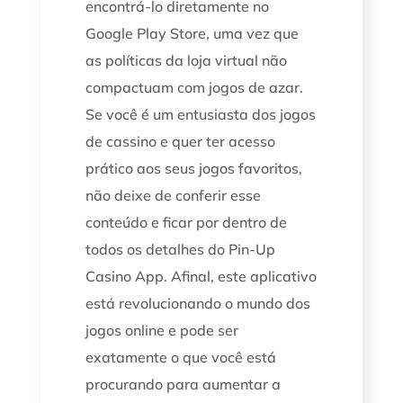
encontrá-lo diretamente no
Google Play Store, uma vez que
as políticas da loja virtual não
compactuam com jogos de azar.
Se você é um entusiasta dos jogos
de cassino e quer ter acesso
prático aos seus jogos favoritos,
não deixe de conferir esse
conteúdo e ficar por dentro de
todos os detalhes do Pin-Up
Casino App. Afinal, este aplicativo
está revolucionando o mundo dos
jogos online e pode ser
exatamente o que você está
procurando para aumentar a