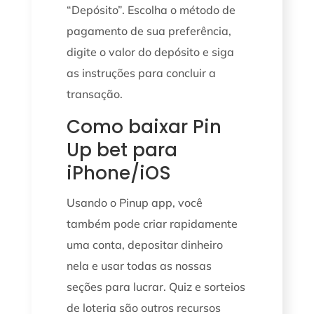
“Depósito”. Escolha o método de
pagamento de sua preferência,
digite o valor do depósito e siga
as instruções para concluir a
transação.
Como baixar Pin
Up bet para
iPhone/iOS
Usando o Pinup app, você
também pode criar rapidamente
uma conta, depositar dinheiro
nela e usar todas as nossas
seções para lucrar. Quiz e sorteios
de loteria são outros recursos