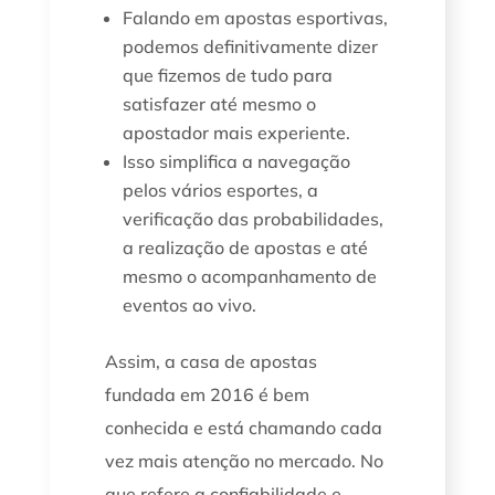
Falando em apostas esportivas,
podemos definitivamente dizer
que fizemos de tudo para
satisfazer até mesmo o
apostador mais experiente.
Isso simplifica a navegação
pelos vários esportes, a
verificação das probabilidades,
a realização de apostas e até
mesmo o acompanhamento de
eventos ao vivo.
Assim, a casa de apostas
fundada em 2016 é bem
conhecida e está chamando cada
vez mais atenção no mercado. No
que refere a confiabilidade e