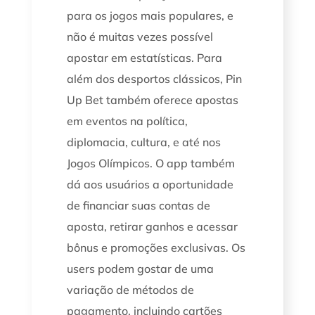
para os jogos mais populares, e
não é muitas vezes possível
apostar em estatísticas. Para
além dos desportos clássicos, Pin
Up Bet também oferece apostas
em eventos na política,
diplomacia, cultura, e até nos
Jogos Olímpicos. O app também
dá aos usuários a oportunidade
de financiar suas contas de
aposta, retirar ganhos e acessar
bônus e promoções exclusivas. Os
users podem gostar de uma
variação de métodos de
pagamento, incluindo cartões