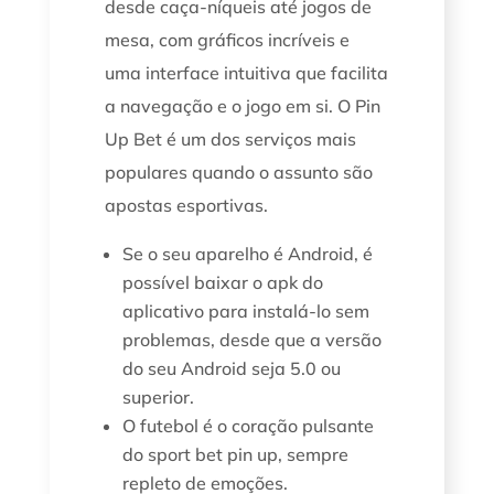
desde caça-níqueis até jogos de
mesa, com gráficos incríveis e
uma interface intuitiva que facilita
a navegação e o jogo em si. O Pin
Up Bet é um dos serviços mais
populares quando o assunto são
apostas esportivas.
Se o seu aparelho é Android, é
possível baixar o apk do
aplicativo para instalá-lo sem
problemas, desde que a versão
do seu Android seja 5.0 ou
superior.
O futebol é o coração pulsante
do sport bet pin up, sempre
repleto de emoções.