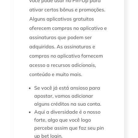
você pode usar no Pin-Up para
ativar certos bônus e promoções.
Alguns aplicativos gratuitos
oferecem compras no aplicativo e
assinaturas que podem ser
adquiridas. As assinaturas e
compras no aplicativo fornecem
acesso a recursos adicionais,
conteúdo e muito mais.
Se você já está ansioso para
apostar, vamos adicionar
alguns créditos na sua conta.
Aqui a diversidade é o nosso
forte, algo que você logo
percebe assim que faz seu pin
up bet login.