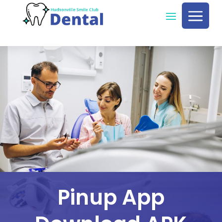
a
Pinup App