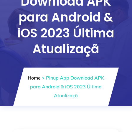
Download APK
para Android &
iOS 2023 Última
Atualizaçã
Home
> Pinup App Download APK
para Android & iOS 2023 Última
Atualizaçã