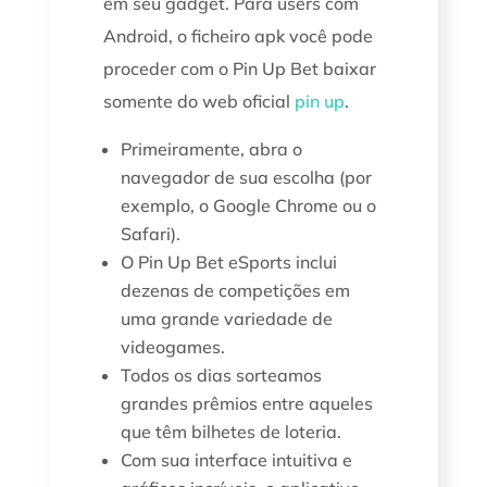
em seu gadget. Para users com
Android, o ficheiro apk você pode
proceder com o Pin Up Bet baixar
somente do web oficial
pin up
.
Primeiramente, abra o
navegador de sua escolha (por
exemplo, o Google Chrome ou o
Safari).
O Pin Up Bet eSports inclui
dezenas de competições em
uma grande variedade de
videogames.
Todos os dias sorteamos
grandes prêmios entre aqueles
que têm bilhetes de loteria.
Com sua interface intuitiva e