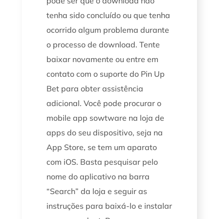
pode ser que o download não
tenha sido concluído ou que tenha
ocorrido algum problema durante
o processo de download. Tente
baixar novamente ou entre em
contato com o suporte do Pin Up
Bet para obter assistência
adicional. Você pode procurar o
mobile app sowtware na loja de
apps do seu dispositivo, seja na
App Store, se tem um aparato
com iOS. Basta pesquisar pelo
nome do aplicativo na barra
“Search” da loja e seguir as
instruções para baixá-lo e instalar