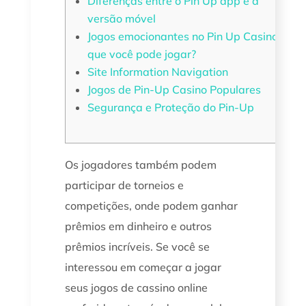
Diferenças entre o Pin Up app e a
versão móvel
Jogos emocionantes no Pin Up Casino: o
que você pode jogar?
Site Information Navigation
Jogos de Pin-Up Casino Populares
Segurança e Proteção do Pin-Up
Os jogadores também podem
participar de torneios e
competições, onde podem ganhar
prêmios em dinheiro e outros
prêmios incríveis. Se você se
interessou em começar a jogar
seus jogos de cassino online