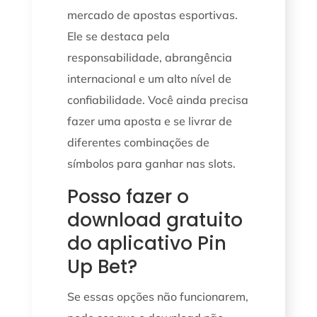
mercado de apostas esportivas.
Ele se destaca pela
responsabilidade, abrangência
internacional e um alto nível de
confiabilidade. Você ainda precisa
fazer uma aposta e se livrar de
diferentes combinações de
símbolos para ganhar nas slots.
Posso fazer o
download gratuito
do aplicativo Pin
Up Bet?
Se essas opções não funcionarem,