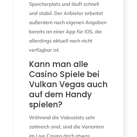
Speicherplatz und läuft schnell
und stabil. Der Anbieter arbeitet
außerdem nach eigenen Angaben
bereits an einer App für iOS, die
allerdings aktuell noch nicht
verfügbar ist.
Kann man alle
Casino Spiele bei
Vulkan Vegas auch
auf dem Handy
spielen?
Während die Videoslots sehr
zahlreich sind, sind die Varianten
im Live Casino doch etwas