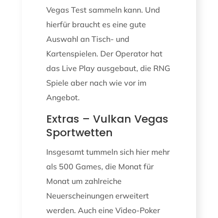
Vegas Test sammeln kann. Und
hierfür braucht es eine gute
Auswahl an Tisch- und
Kartenspielen. Der Operator hat
das Live Play ausgebaut, die RNG
Spiele aber nach wie vor im
Angebot.
Extras – Vulkan Vegas
Sportwetten
Insgesamt tummeln sich hier mehr
als 500 Games, die Monat für
Monat um zahlreiche
Neuerscheinungen erweitert
werden. Auch eine Video-Poker