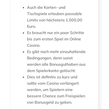
Auch die Karten- und
Tischspiele erlauben passable
Limits von höchstens 1.000,00
Euro.
Es braucht nur ein paar Schritte
bis zum ersten Spiel im Online
Casino.
Es gibt noch mehr einzuhaltende
Bedingungen, denn sonst
werden alle Bonusguthaben aus
dem Spielerkonto gelöscht.
Dies ist definitiv zu kurz und
sollte vom Casino verlängert
werden, um Spielern eine
bessere Chance zum Freispielen
von Bonusgeld zu geben.