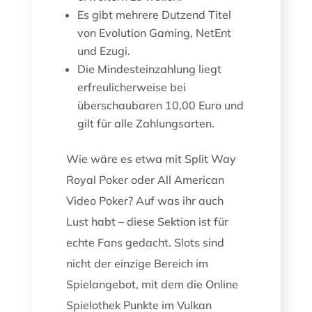
Es gibt mehrere Dutzend Titel
von Evolution Gaming, NetEnt
und Ezugi.
Die Mindesteinzahlung liegt
erfreulicherweise bei
überschaubaren 10,00 Euro und
gilt für alle Zahlungsarten.
Wie wäre es etwa mit Split Way
Royal Poker oder All American
Video Poker? Auf was ihr auch
Lust habt – diese Sektion ist für
echte Fans gedacht. Slots sind
nicht der einzige Bereich im
Spielangebot, mit dem die Online
Spielothek Punkte im Vulkan