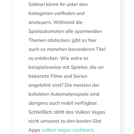
Sektion könnt ihr unter den
Kategorien vorfinden und
ansteuern. Während die
Spielautomaten alle spannenden
Themen abdecken, gibt es hier
auch so manchen besonderen Titel
zu entdecken. Wie wäre es
beispielsweise mit Spielen, die an
bekannte Filme und Serien
angelehnt sind? Die meisten der
beliebten Automatenspiele sind
übrigens auch mobil verfügbar.
Schließlich zählt das Vulkan Vegas
nicht umsonst zu den besten Slot
Apps
vulkan vegas cashback
.