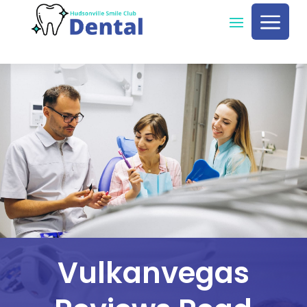
a
Vulkanvegas