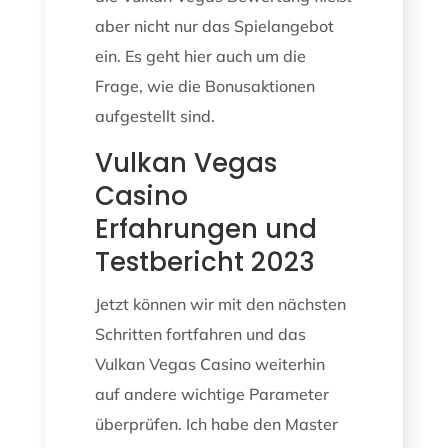
aber nicht nur das Spielangebot
ein. Es geht hier auch um die
Frage, wie die Bonusaktionen
aufgestellt sind.
Vulkan Vegas
Casino
Erfahrungen und
Testbericht 2023
Jetzt können wir mit den nächsten
Schritten fortfahren und das
Vulkan Vegas Casino weiterhin
auf andere wichtige Parameter
überprüfen. Ich habe den Master