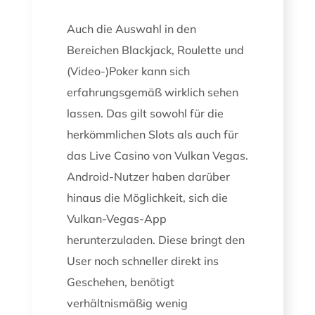
Auch die Auswahl in den
Bereichen Blackjack, Roulette und
(Video-)Poker kann sich
erfahrungsgemäß wirklich sehen
lassen. Das gilt sowohl für die
herkömmlichen Slots als auch für
das Live Casino von Vulkan Vegas.
Android-Nutzer haben darüber
hinaus die Möglichkeit, sich die
Vulkan-Vegas-App
herunterzuladen. Diese bringt den
User noch schneller direkt ins
Geschehen, benötigt
verhältnismäßig wenig