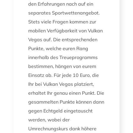
den Erfahrungen nach auf ein
separates Sportwettenangebot.
Stets viele Fragen kommen zur
mobilen Verfügbarkeit von Vulkan
Vegas auf. Die entsprechenden
Punkte, welche euren Rang
innerhalb des Treueprogramms
bestimmen, hängen von eurem
Einsatz ab. Für jede 10 Euro, die
Ihr bei Vulkan Vegas platziert,
erhaltet Ihr genau einen Punkt. Die
gesammelten Punkte können dann
gegen Echtgeld eingetauscht
werden, wobei der
Umrechnungskurs dank höhere