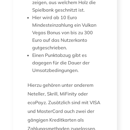
zeigen, aus welchem Holz die
Spielbank geschnitzt ist.
Hier wird ab 10 Euro
Mindesteinzahlung ein Vulkan
Vegas Bonus von bis zu 300
Euro auf das Nutzerkonto
gutgeschrieben.
Einen Punktabzug gibt es
dagegen für die Dauer der
Umsatzbedingungen.
Hierzu gehören unter anderem
Neteller, Skrill, MiFinity oder
ecoPayz. Zusätzlich sind mit VISA
und MasterCard auch zwei der
gängigen Kreditkarten als
Zahlungsmethoden zugelassen.