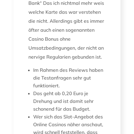
Bank“ Das ich nichtmal mehr weis
welche Karte das war verstehen
die nicht. Allerdings gibt es immer
öfter auch einen sogenannten
Casino Bonus ohne
Umsatzbedingungen, der nicht an
nervige Regularien gebunden ist.
Im Rahmen des Reviews haben
die Testanfragen sehr gut
funktioniert.
Das geht ab 0,20 Euro je
Drehung und ist damit sehr
schonend für das Budget.
Wer sich das Slot-Angebot des
Online Casinos näher anschaut,
wird schnell feststellen, dass