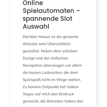
Online
Spielautomaten –
spannende Slot
Auswahl
Darüber hinaus ist die gesamte
Website sehr Übersichtlich
gestaltet. Neben dem schicken
Design und der einfachen
Navigation überzeugen vor allem
die kurzen Ladezeiten, die dem
Spielspaß nicht im Wege stehen.
Zu keinem Zeitpunkt hat Vulkan
Vegas auf mich den Eindruck
gemacht, die Betreiber haben das