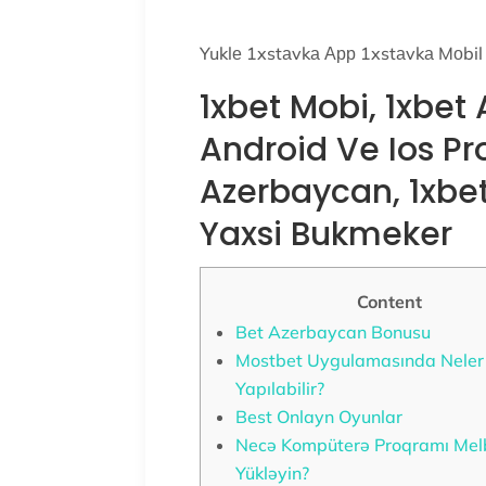
Yuklе 1xstаvkа Арр 1xstаvkа Mоbil
1xbet Mobi, 1xbet
Android Ve Ios Pr
Azerbaycan, 1xbet
Yaxsi Bukmeker
Content
Bet Azerbaycan Bonusu
Mostbet Uygulamasında Neler
Yapılabilir?
Best Onlayn Oyunlar
Necə Kompüterə Proqramı Mel
Yükləyin?