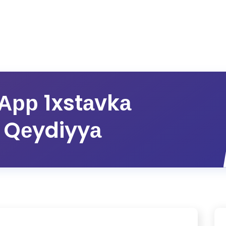
 Арр 1xstаvkа
ı Qеydiyyа