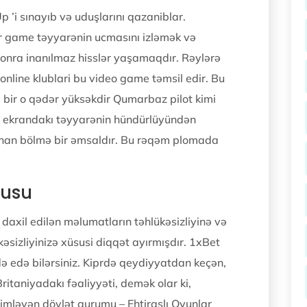
p ’i sınayıb və uduşlarını qazaniblar.
or game təyyarənin ucmasını izləmək və
onra inanılmaz hisslər yaşamaqdır. Rəylərə
online klublari bu video game təmsil edir. Bu
ə bir o qədər yüksəkdir Qumarbaz pilot kimi
nc ekrandakı təyyarənin hündürlüyündən
anan bölmə bir əmsaldır. Bu rəqəm plomada
nusu
daxil edilən məlumatların təhlükəsizliyinə və
kəsizliyinizə xüsusi diqqət ayırmışdır. 1xBet
adə edə bilərsiniz. Kiprdə qeydiyyatdan keçən,
ritaniyadakı fəaliyyəti, demək olar ki,
imləyən dövlət qurumu – Ehtiraslı Oyunlar