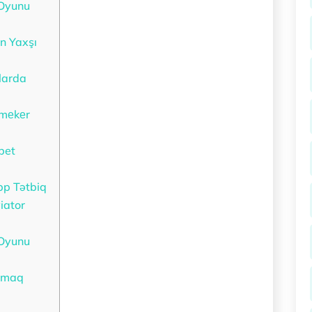
 Oyunu
n Yaxşı
larda
kmеkеr
bet
pp Tətbiq
iator
 Oyunu
apmaq