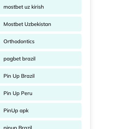
mostbet uz kirish
Mostbet Uzbekistan
Orthodontics
pagbet brazil
Pin Up Brazil
Pin Up Peru
PinUp apk
pinup Brazil