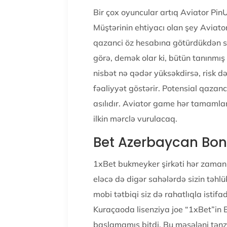
Bir çox oyuncular artıq Aviator PinU
Müştərinin ehtiyacı olan şey Aviat
qazanci öz hesabına götürdükdən s
görə, demək olar ki, bütün tanınmış 
nisbət nə qədər yüksəkdirsə, risk d
fəaliyyət göstərir. Potensial qaza
asılıdır. Aviator game hər tamaml
ilkin mərclə vurulacaq.
Bet Azerbaycan Bo
1xBet bukmeyker şirkəti hər zaman 
eləcə də digər sahələrdə sizin təhlü
mobi tətbiqi siz də rahatlıqla istif
Kuraçaoda lisenziya joe “1xBet”in B
başlamamış bitdi. Bu məsələni tənz