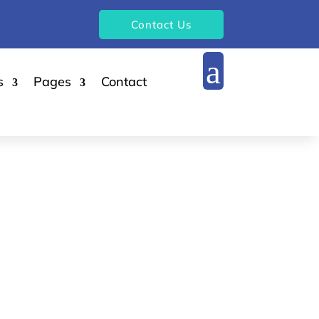
Contact Us
a
s
Pages
Contact