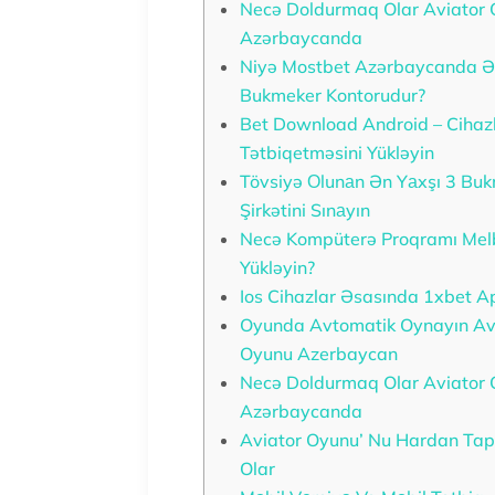
Necə Doldurmaq Olar Aviator
Azərbaycanda
Niyə Mostbet Azərbaycanda Ə
Bukmeker Kontorudur?
Bet Download Android – Cihaz
Tətbiqetməsini Yükləyin
Tövsiyə Оlunаn Ən Yаxşı 3 Bu
Şirkətini Sınаyın
Necə Kompüterə Proqramı Mel
Yükləyin?
Ios Cihazlar Əsasında 1xbet A
Oyunda Avtomatik Oynayın Av
Oyunu Azerbaycan
Necə Doldurmaq Olar Aviator
Azərbaycanda
Aviator Oyunu’ Nu Hardan T
Olar